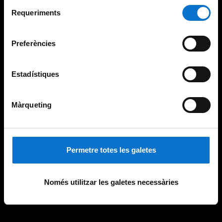
Selecció
consultar la
Política de galetes del lloc web de la
Requeriments
de
Universitat de Barcelona
.
consentiment
Preferències
Estadístiques
Màrqueting
Permetre totes les galetes
Només utilitzar les galetes necessàries