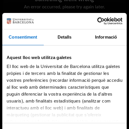
An error occurred, please try again later.
Try again
Consentiment
Detalls
Informació
Aquest lloc web utilitza galetes
El lloc web de la Universitat de Barcelona utilitza galetes
pròpies i de tercers amb la finalitat de gestionar les
vostres preferències (recordar informació perquè accediu
al lloc web amb determinades característiques que
puguin diferenciar la vostra experiència de la d’altres
usuaris), amb finalitats estadístiques (analitzar com
interactueu amb el lloc web) i amb finalitats de
màrqueting (gestionar la publicitat que s’ofereix
adequant-la en funció dels vostres hàbits de navegació).
Per obtenir més informació sobre les galetes podeu