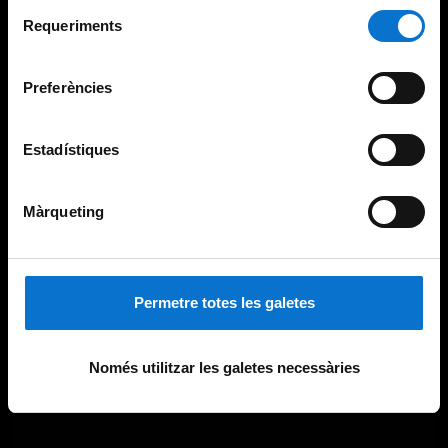
Selecció
consultar la
Política de galetes del lloc web de la
Requeriments
de
Universitat de Barcelona
.
consentiment
Preferències
Estadístiques
Màrqueting
Permetre totes les galetes
Només utilitzar les galetes necessàries