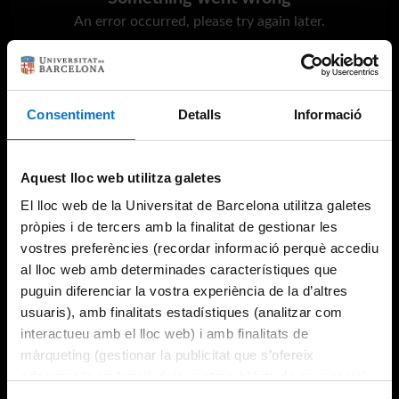
An error occurred, please try again later.
Try again
Consentiment
Detalls
Informació
Aquest lloc web utilitza galetes
El lloc web de la Universitat de Barcelona utilitza galetes
pròpies i de tercers amb la finalitat de gestionar les
vostres preferències (recordar informació perquè accediu
al lloc web amb determinades característiques que
puguin diferenciar la vostra experiència de la d’altres
usuaris), amb finalitats estadístiques (analitzar com
interactueu amb el lloc web) i amb finalitats de
màrqueting (gestionar la publicitat que s’ofereix
adequant-la en funció dels vostres hàbits de navegació).
Per obtenir més informació sobre les galetes podeu