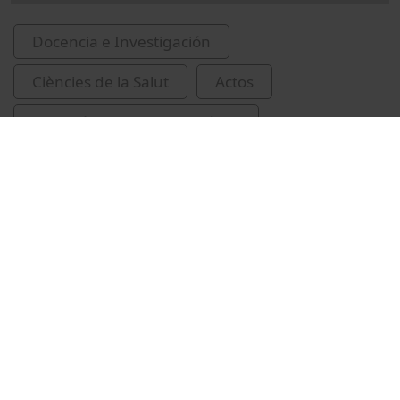
Docencia e Investigación
Ciències de la Salut
Actos
Nutrición humana y dietética
Universitat de Barcelona
Puig Llobet, Montserrat
Escudero Alday, Rafael
Mòdol i Bresolí, Carmel
Porro, Álvaro
alimentació
desenvolupament sostenible