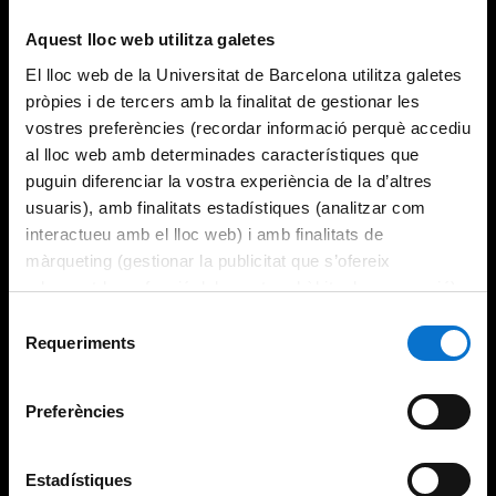
Aquest lloc web utilitza galetes
El lloc web de la Universitat de Barcelona utilitza galetes
pròpies i de tercers amb la finalitat de gestionar les
vostres preferències (recordar informació perquè accediu
al lloc web amb determinades característiques que
puguin diferenciar la vostra experiència de la d’altres
usuaris), amb finalitats estadístiques (analitzar com
interactueu amb el lloc web) i amb finalitats de
màrqueting (gestionar la publicitat que s’ofereix
adequant-la en funció dels vostres hàbits de navegació).
Per obtenir més informació sobre les galetes podeu
Selecció
consultar la
Política de galetes del lloc web de la
Requeriments
de
Universitat de Barcelona
.
consentiment
Preferències
Estadístiques