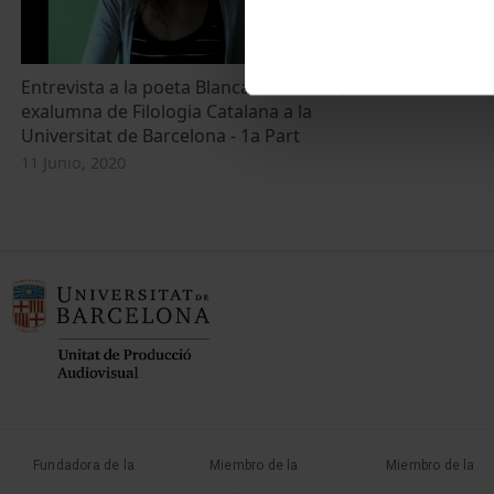
Entrevista a la poeta Blanca Llum Vidal,
exalumna de Filologia Catalana a la
Universitat de Barcelona - 1a Part
11 Junio, 2020
Fundadora de la
Miembro de la
Miembro de la