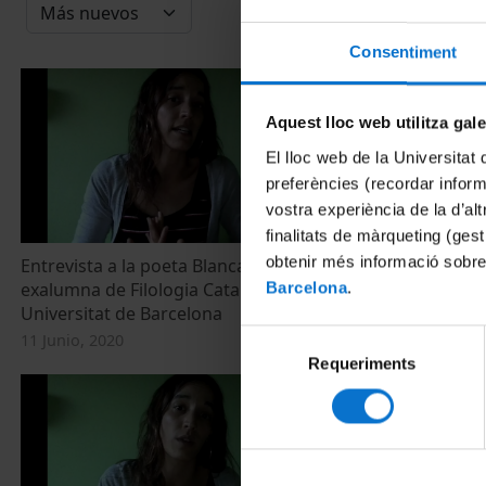
Consentiment
Aquest lloc web utilitza gal
El lloc web de la Universitat 
preferències (recordar infor
vostra experiència de la d’al
finalitats de màrqueting (gest
obtenir més informació sobre
Entrevista a la poeta Blanca Llum Vidal,
Entrevista a 
exalumna de Filologia Catalana a la
exalumna de F
Barcelona
.
Universitat de Barcelona
Universitat d
Selecció
11 Junio, 2020
11 Junio, 2020
Requeriments
de
consentiment