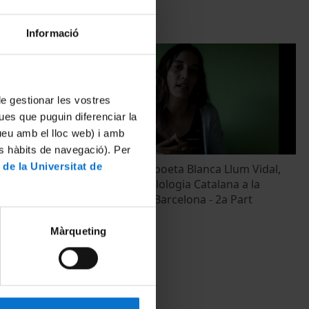
Informació
 de gestionar les vostres
ues que puguin diferenciar la
tueu amb el lloc web) i amb
es hàbits de navegació). Per
 de la Universitat de
Llum Vidal,
Entrevista a la poeta Blanca Llum Vidal,
na a la
exalumna de Filologia Catalana a la
 Part
Universitat de Barcelona - 2a Part
11 Junio, 2020
Màrqueting