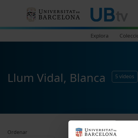
Navegació principal
Explora
Colecci
Llum Vidal, Blanca
5
vídeos
Ordenar