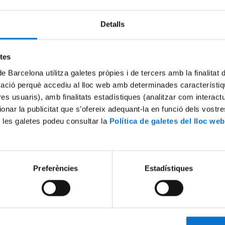
Detalls
etes
de Barcelona utilitza galetes pròpies i de tercers amb la finalitat
mació perquè accediu al lloc web amb determinades característiq
tres usuaris), amb finalitats estadístiques (analitzar com interac
ionar la publicitat que s’ofereix adequant-la en funció dels vostr
 les galetes podeu consultar la
Política de galetes del lloc web
la poeta Blanca Llum Vidal,
Entrevista a la poeta Blanca 
ilologia Catalana a la
exalumna de Filologia Catala
e Barcelona - 4a Part
Universitat de Barcelona - 3a
11 Junio, 2020
Preferències
Estadístiques