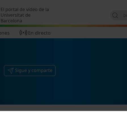
Pasar al contenido principal
El portal de vídeo de la
Universitat de
Barcelona
ones
En directo
Sigue y comparte