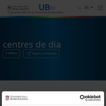
Pasar al contenido principal
ES
El portal de vídeo de la Universitat de Barcelona
centres de dia
2
vídeos
Sigue y comparte
Ordenar