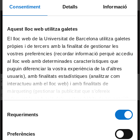
Consentiment
Detalls
Informació
Aquest lloc web utilitza galetes
El lloc web de la Universitat de Barcelona utilitza galetes
pròpies i de tercers amb la finalitat de gestionar les
vostres preferències (recordar informació perquè accediu
al lloc web amb determinades característiques que
puguin diferenciar la vostra experiència de la d’altres
usuaris), amb finalitats estadístiques (analitzar com
2ª Jornada Tècnica Impulsem! Procés de reflexió i acció
interactueu amb el lloc web) i amb finalitats de
sobre els Centres de Serveis Socials (2ª part)
màrqueting (gestionar la publicitat que s’ofereix
6 Abril, 2017
adequant-la en funció dels vostres hàbits de navegació).
Per obtenir més informació sobre les galetes podeu
Selecció
consultar la
Política de galetes del lloc web de la
Requeriments
de
Universitat de Barcelona
.
consentiment
Preferències