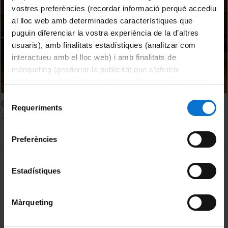
vostres preferències (recordar informació perquè accediu
al lloc web amb determinades característiques que
puguin diferenciar la vostra experiència de la d’altres
usuaris), amb finalitats estadístiques (analitzar com
interactueu amb el lloc web) i amb finalitats de
màrqueting (gestionar la publicitat que s’ofereix
adequant-la en funció dels vostres hàbits de navegació).
Per obtenir més informació sobre les galetes podeu
Selecció
Creativity: what makes us human
consultar la
Política de galetes del lloc web de la
Requeriments
de
28 September, 2023
Universitat de Barcelona
.
consentiment
Preferències
MENÚ PEU 1
Legal notice
Estadístiques
Cookies
Màrqueting
PEU 2
About UBtv
Terms and privacy