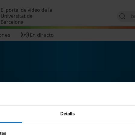
Pasar al contenido principal
El portal de vídeo de la
Universitat de
Barcelona
ones
En directo
Detalls
etes