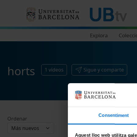
Navegació principal
Explora
Colecci
horts
1
vídeos
Sigue y comparte
Consentiment
Ordenar
Aquest lloc web utilitza gal