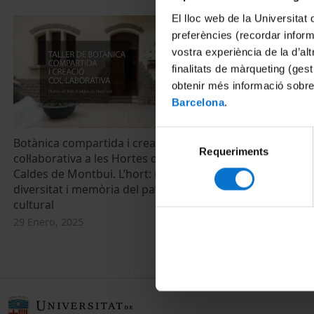
El lloc web de la Universitat 
preferències (recordar infor
vostra experiència de la d’al
finalitats de màrqueting (gest
obtenir més informació sobre
Barcelona
.
Selecció
Botànica compartida i creació
Requeriments
de
col·laborativa a les Hortes de Baix de
consentiment
Caldes de Montbui. L’hort: identitat,
diversitat i memòria del patrimoni
cultural
29 Enero, 2025