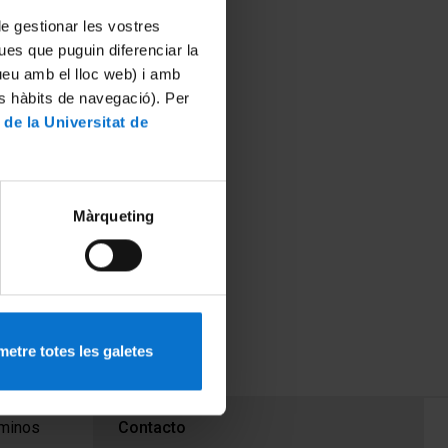
 de gestionar les vostres
ues que puguin diferenciar la
tueu amb el lloc web) i amb
es hàbits de navegació). Per
 de la Universitat de
Màrqueting
etre totes les galetes
PEU 3
rminos
Contacto