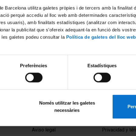
de Barcelona utilitza galetes pròpies i de tercers amb la finalitat
mació perquè accediu al lloc web amb determinades característiq
tres usuaris), amb finalitats estadístiques (analitzar com interac
ionar la publicitat que s’ofereix adequant-la en funció dels vostr
 les galetes podeu consultar la
Política de galetes del lloc web
Preferències
Estadístiques
Només utilitzar les galetes
Perm
necessàries
MENÚ PEU 1
PEU 2
Aviso legal
Privacidad y té