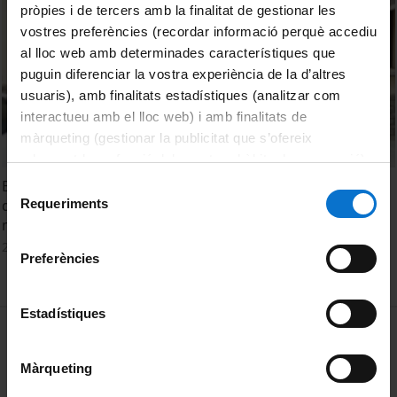
pròpies i de tercers amb la finalitat de gestionar les
vostres preferències (recordar informació perquè accediu
al lloc web amb determinades característiques que
puguin diferenciar la vostra experiència de la d’altres
usuaris), amb finalitats estadístiques (analitzar com
interactueu amb el lloc web) i amb finalitats de
màrqueting (gestionar la publicitat que s’ofereix
adequant-la en funció dels vostres hàbits de navegació).
Per obtenir més informació sobre les galetes podeu
Botànica compartida i creació col·laborativa a les Hortes
Selecció
consultar la
Política de galetes del lloc web de la
Requeriments
de Baix de Caldes de Montbui. L’hort: identitat, diversitat i
de
Universitat de Barcelona
.
memòria del patrimoni cultural
consentiment
29 January, 2025
Preferències
Estadístiques
MENÚ PEU 1
Legal notice
Cookies
Màrqueting