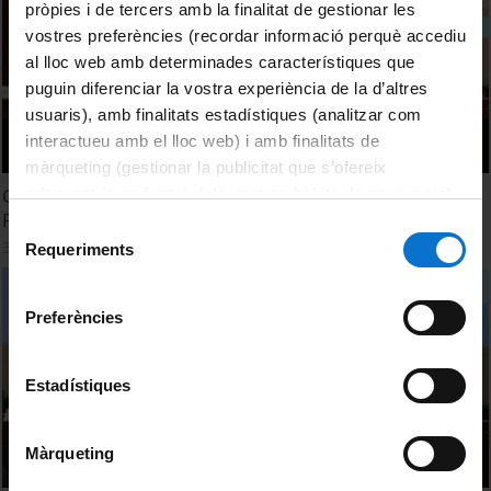
pròpies i de tercers amb la finalitat de gestionar les
vostres preferències (recordar informació perquè accediu
al lloc web amb determinades característiques que
puguin diferenciar la vostra experiència de la d’altres
usuaris), amb finalitats estadístiques (analitzar com
interactueu amb el lloc web) i amb finalitats de
màrqueting (gestionar la publicitat que s’ofereix
Clausura 'Responsabilidad Social Corporativa: Buenas
adequant-la en funció dels vostres hàbits de navegació).
Prácticas Internacionales de Implantación'
Per obtenir més informació sobre les galetes podeu
Selecció
30 Septiembre, 2011
consultar la
Política de galetes del lloc web de la
Requeriments
de
Universitat de Barcelona
.
consentiment
Preferències
Estadístiques
Màrqueting