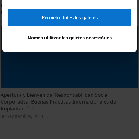
Doble entrada de la RSC en Clece: SA 8000 y Técnico de
Inserción Laboral
Permetre totes les galetes
30 Septiembre, 2011
Només utilitzar les galetes necessàries
Apertura y Bienvenida 'Responsabilidad Social
Corporativa: Buenas Prácticas Internacionales de
Implantación'
30 Septiembre, 2011