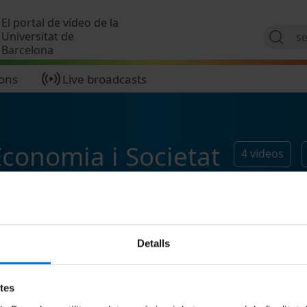
Skip to main content
El portal de vídeo de la
Universitat de
Barcelona
ions
Live broadcasts
Economia i Societat
4
videos
Detalls
etes