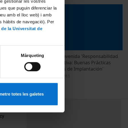
 de gestionar les vostres
ues que puguin diferenciar la
tueu amb el lloc web) i amb
es hàbits de navegació). Per
 de la Universitat de
Màrqueting
lece: SA 8000
Apertura y Bienvenida 'Responsabilidad
al
Social Corporativa: Buenas Prácticas
Internacionales de Implantación'
30 September, 2011
etre totes les galetes
PEU 3
Contact
cy