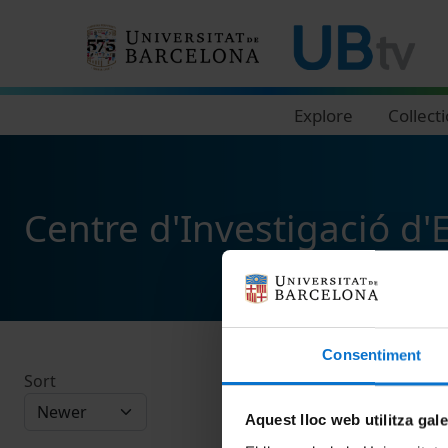
Navegació principal
Explore
Collect
Centre d'Investigació d'
Consentiment
Sort
Aquest lloc web utilitza gal