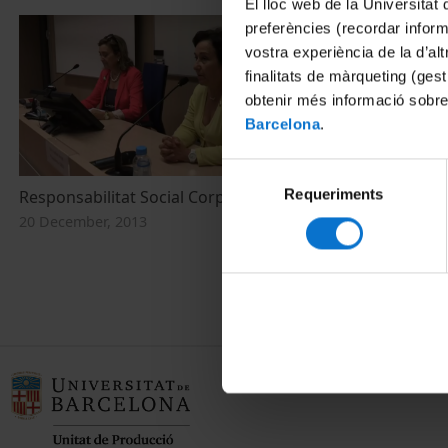
El lloc web de la Universitat 
preferències (recordar infor
vostra experiència de la d’al
finalitats de màrqueting (gest
obtenir més informació sobre
Barcelona
.
Selecció
Requeriments
de
Responsabilitat Social Corporativa
Clausura 'Re
Corporativa:
consentiment
20 December, 2013
Internaciona
30 September,