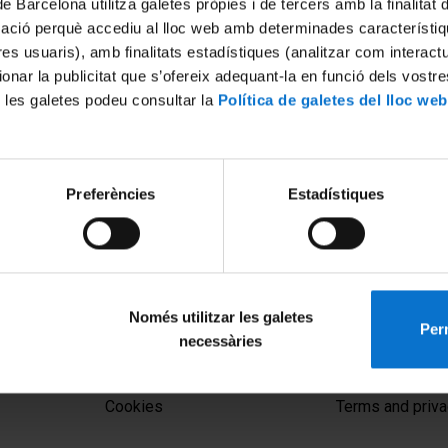
de Barcelona utilitza galetes pròpies i de tercers amb la finalitat
mació perquè accediu al lloc web amb determinades característiq
tres usuaris), amb finalitats estadístiques (analitzar com interac
ionar la publicitat que s’ofereix adequant-la en funció dels vostr
 les galetes podeu consultar la
Política de galetes del lloc web
Preferències
Estadístiques
sponsabilidad Social
Doble entrada de la RSC en C
 Buenas Prácticas
y Técnico de Inserción Labor
les de Implantación'
30 September, 2011
 2011
Només utilitzar les galetes
Perm
necessàries
MENÚ PEU 1
PEU 2
Legal notice
About UBtv
Cookies
Terms and priva