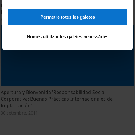
Doble entrada de la RSC en Clece: SA 8000 y Técnico de
Inserción Laboral
Permetre totes les galetes
30 setembre, 2011
Només utilitzar les galetes necessàries
Apertura y Bienvenida 'Responsabilidad Social
Corporativa: Buenas Prácticas Internacionales de
Implantación'
30 setembre, 2011