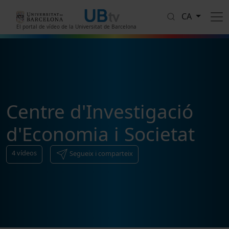
Vés al contingut
CA
El portal de vídeo de la Universitat de Barcelona
Centre d'Investigació
d'Economia i Societat
4
vídeos
Segueix i comparteix