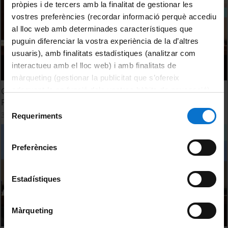
pròpies i de tercers amb la finalitat de gestionar les
vostres preferències (recordar informació perquè accediu
al lloc web amb determinades característiques que
puguin diferenciar la vostra experiència de la d’altres
usuaris), amb finalitats estadístiques (analitzar com
interactueu amb el lloc web) i amb finalitats de
màrqueting (gestionar la publicitat que s’ofereix
Clausura 'Responsabilidad Social Corporativa: Buenas
adequant-la en funció dels vostres hàbits de navegació).
Prácticas Internacionales de Implantación'
Per obtenir més informació sobre les galetes podeu
Selecció
30 setembre, 2011
consultar la
Política de galetes del lloc web de la
Requeriments
de
Universitat de Barcelona
.
consentiment
Preferències
Estadístiques
Màrqueting