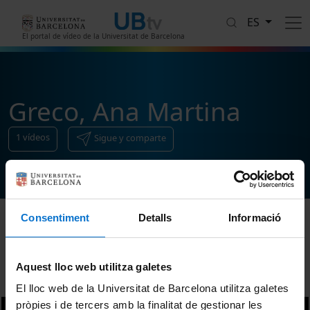
Pasar al contenido principal
ES
El portal de vídeo de la Universitat de Barcelona
Greco, Ana Martina
1
vídeos
Sigue y comparte
Consentiment
Detalls
Informació
Ordenar
Aquest lloc web utilitza galetes
El lloc web de la Universitat de Barcelona utilitza galetes
pròpies i de tercers amb la finalitat de gestionar les