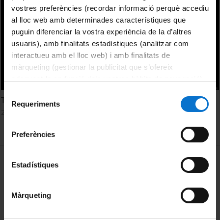
vostres preferències (recordar informació perquè accediu
al lloc web amb determinades característiques que
puguin diferenciar la vostra experiència de la d’altres
usuaris), amb finalitats estadístiques (analitzar com
interactueu amb el lloc web) i amb finalitats de
màrqueting (gestionar la publicitat que s’ofereix
adequant-la en funció dels vostres hàbits de navegació).
Per obtenir més informació sobre les galetes podeu
Selecció
The science of violence
consultar la
Política de galetes del lloc web de la
Requeriments
de
26 Febrero, 2019
Universitat de Barcelona
.
consentiment
Preferències
MENÚ PEU 1
Aviso legal
Estadístiques
Política de Cookies
Màrqueting
PEU 2
Privacidad y términos
Sobre UBtv