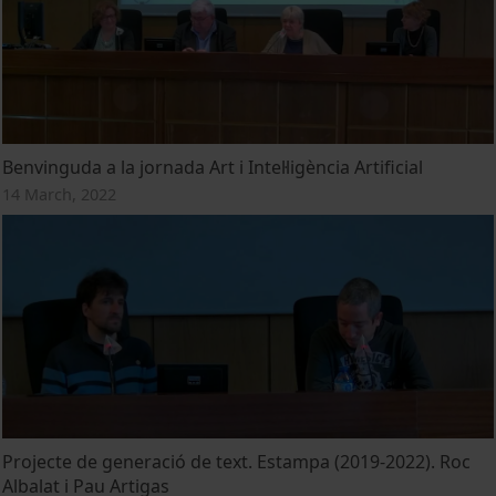
Benvinguda a la jornada Art i Intel·ligència Artificial
14 March, 2022
Projecte de generació de text. Estampa (2019-2022). Roc
Albalat i Pau Artigas