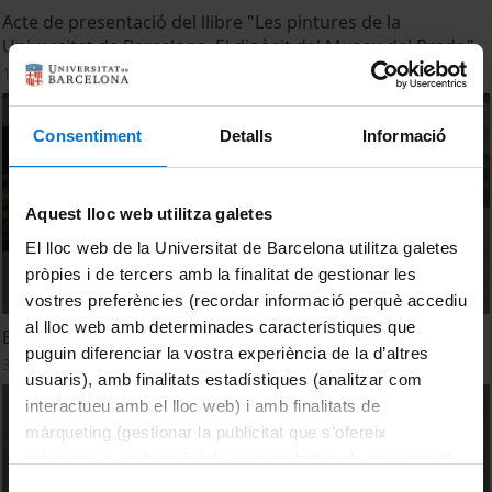
Acte de presentació del llibre "Les pintures de la
Universitat de Barcelona. El dipòsit del Museu del Prado"
14 November, 2022
Consentiment
Detalls
Informació
Aquest lloc web utilitza galetes
El lloc web de la Universitat de Barcelona utilitza galetes
pròpies i de tercers amb la finalitat de gestionar les
vostres preferències (recordar informació perquè accediu
al lloc web amb determinades característiques que
El nou catàleg de pintures de la Universitat de Barcelona
puguin diferenciar la vostra experiència de la d’altres
3 November, 2022
usuaris), amb finalitats estadístiques (analitzar com
interactueu amb el lloc web) i amb finalitats de
màrqueting (gestionar la publicitat que s’ofereix
adequant-la en funció dels vostres hàbits de navegació).
Per obtenir més informació sobre les galetes podeu