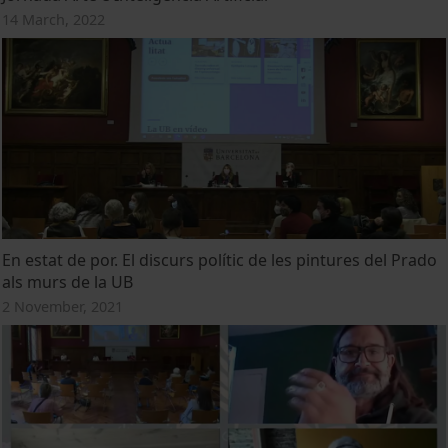
14 March, 2022
En estat de por. El discurs polític de les pintures del Prado
als murs de la UB
2 November, 2021