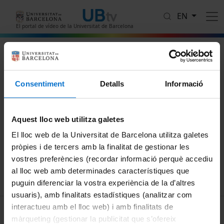
Skip to main content
EN
El portal de vídeo de la Universitat de Barcelona
Refugiats: coneixent la realitat
Consentiment
Detalls
Informació
Protegit amb contrasenya
Aquest video està protegit amb contrasenya
Password
Aquest lloc web utilitza galetes
El lloc web de la Universitat de Barcelona utilitza galetes
pròpies i de tercers amb la finalitat de gestionar les
Submit
vostres preferències (recordar informació perquè accediu
al lloc web amb determinades característiques que
puguin diferenciar la vostra experiència de la d’altres
usuaris), amb finalitats estadístiques (analitzar com
interactueu amb el lloc web) i amb finalitats de
MENÚ PEU 1
Legal notice
màrqueting (gestionar la publicitat que s’ofereix
Cookies