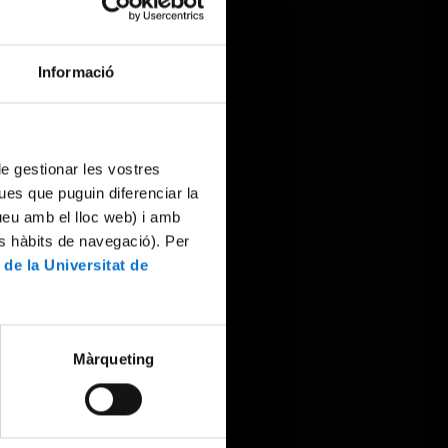
Informació
 de gestionar les vostres
ues que puguin diferenciar la
tueu amb el lloc web) i amb
es hàbits de navegació). Per
 de la Universitat de
Màrqueting