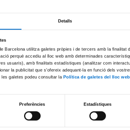
Detalls
Try again
etes
de Barcelona utilitza galetes pròpies i de tercers amb la finalitat
mació perquè accediu al lloc web amb determinades característiq
tres usuaris), amb finalitats estadístiques (analitzar com interac
ionar la publicitat que s’ofereix adequant-la en funció dels vostr
 les galetes podeu consultar la
Política de galetes del lloc web
Preferències
Estadístiques