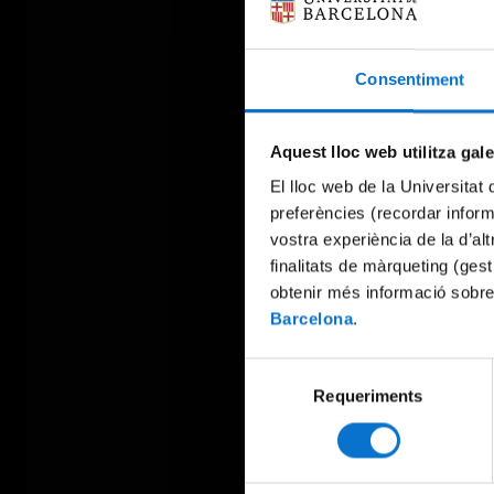
Consentiment
Aquest lloc web utilitza gal
El lloc web de la Universitat 
preferències (recordar infor
vostra experiència de la d’al
finalitats de màrqueting (gest
obtenir més informació sobre
Barcelona
.
Selecció
Requeriments
de
consentiment