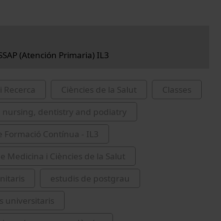
SAP (Atención Primaria) IL3
i Recerca
Ciències de la Salut
Classes
 nursing, dentistry and podiatry
de Formació Contínua - IL3
e Medicina i Ciències de la Salut
nitaris
estudis de postgrau
s universitaris