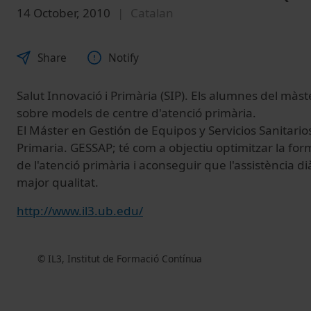
14 October, 2010
Catalan
Share
Notify
Salut Innovació i Primària (SIP). Els alumnes del màs
sobre models de centre d'atenció primària.
El Máster en Gestión de Equipos y Servicios Sanitario
Primaria. GESSAP; té com a objectiu optimitzar la for
de l'atenció primària i aconseguir que l'assistència dià
major qualitat.
http://www.il3.ub.edu/
© IL3, Institut de Formació Contínua