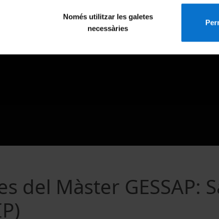
Només utilitzar les galetes
Perm
necessàries
es del Màster GESSAP: S
IP)