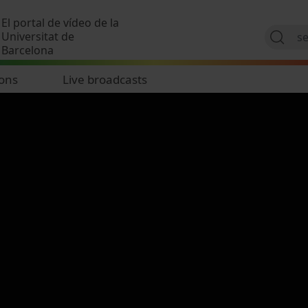
Skip to main content
El portal de vídeo de la
Universitat de
Barcelona
ions
Live broadcasts