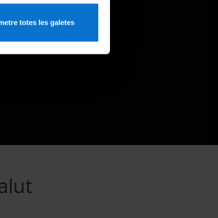
etre totes les galetes
alut