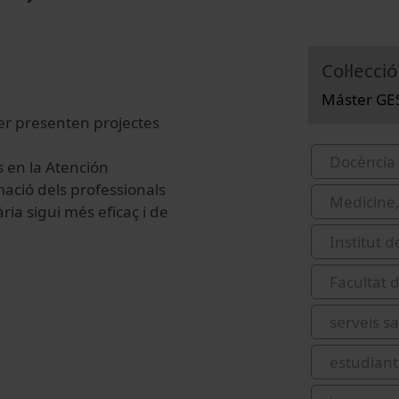
Col·lecció
Máster GES
ter presenten projectes
Docència 
s en la Atención
mació dels professionals
Medicine,
ria sigui més eficaç i de
Institut 
Facultat d
serveis sa
estudiant