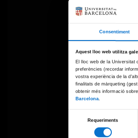
Consentiment
Aquest lloc web utilitza gal
El lloc web de la Universitat 
preferències (recordar infor
vostra experiència de la d’al
finalitats de màrqueting (gest
obtenir més informació sobre
Barcelona
.
Selecció
Requeriments
de
consentiment