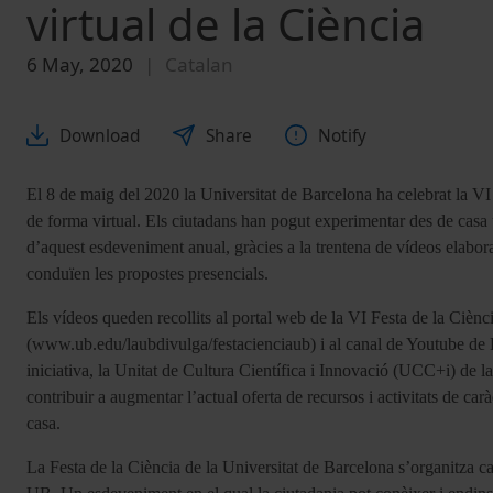
virtual de la Ciència
6 May, 2020
Catalan
Download
Share
Notify
El 8 de maig del 2020 la Universitat de Barcelona ha celebrat la VI
de forma virtual. Els ciutadans han pogut experimentar des de casa u
d’aquest esdeveniment anual, gràcies a la trentena de vídeos elabor
conduïen les propostes presencials.
Els vídeos queden recollits al portal web de la VI Festa de la Ciènc
(www.ub.edu/laubdivulga/festacienciaub) i al canal de Youtube d
iniciativa, la Unitat de Cultura Científica i Innovació (UCC+i) de 
contribuir a augmentar l’actual oferta de recursos i activitats de carà
casa.
La Festa de la Ciència de la Universitat de Barcelona s’organitza 