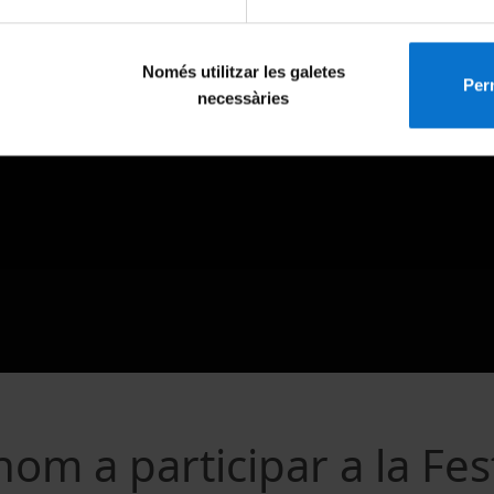
Només utilitzar les galetes
Perm
necessàries
hom a participar a la Fes