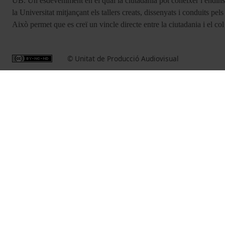
UB. Un esdeveniment en el qual la ciutadania pot conèixer i endinsa
la Universitat mitjançant els tallers creats, dissenyats i conduits pe
Això permet que es creï un vincle directe entre la ciutadania i el col
© Unitat de Producció Audiovisual
Related videos