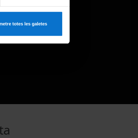
etre totes les galetes
ta