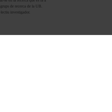
r-se en la recerca que es fa a
ls grups de recerca de la UB.
·lectiu investigador.