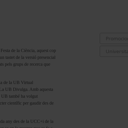
Promocio
 Festa de la Ciència, aquest cop
Universit
n tastet de la versió presencial
ats pels grups de recerca que
ia de la UB Virtual
e La UB Divulga. Amb aquesta
la UB també ha volgut
cter científic per gaudir des de
cada any des de la UCC+i de la