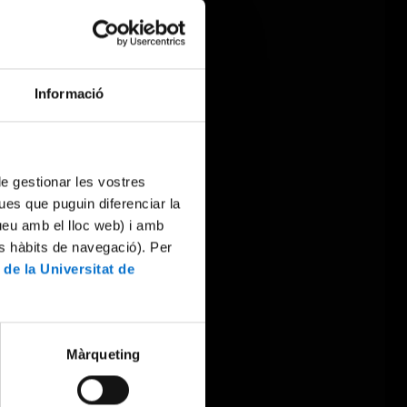
Informació
 de gestionar les vostres
ues que puguin diferenciar la
tueu amb el lloc web) i amb
es hàbits de navegació). Per
 de la Universitat de
Màrqueting