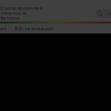
Skip to main content
El portal de vídeo de la
Universitat de
Barcelona
ions
Live broadcasts