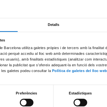
An error occurred, please try again later.
Try again
Detalls
etes
de Barcelona utilitza galetes pròpies i de tercers amb la finalitat
mació perquè accediu al lloc web amb determinades característiq
tres usuaris), amb finalitats estadístiques (analitzar com interac
ionar la publicitat que s’ofereix adequant-la en funció dels vostr
 les galetes podeu consultar la
Política de galetes del lloc web
Preferències
Estadístiques