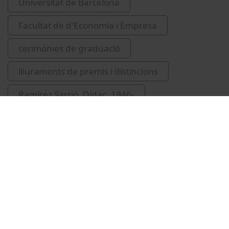
Universitat de Barcelona
Facultat de d'Economia i Empresa
cerimònies de graduació
lliuraments de premis i distincions
Ramírez Sarrió, Dídac, 1946-
Paluzie, Elisenda
Related videos