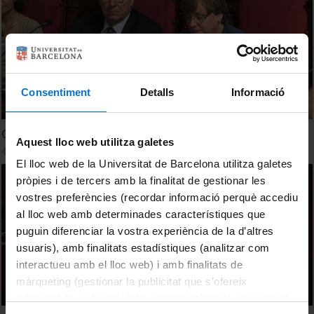
Consentiment
Detalls
Informació
Congrés Català d'Educació Matemàtica (C2EM)
Aquest lloc web utilitza galetes
4 July, 2016
El lloc web de la Universitat de Barcelona utilitza galetes
pròpies i de tercers amb la finalitat de gestionar les
vostres preferències (recordar informació perquè accediu
al lloc web amb determinades característiques que
puguin diferenciar la vostra experiència de la d’altres
usuaris), amb finalitats estadístiques (analitzar com
interactueu amb el lloc web) i amb finalitats de
màrqueting (gestionar la publicitat que s’ofereix
adequant-la en funció dels vostres hàbits de navegació).