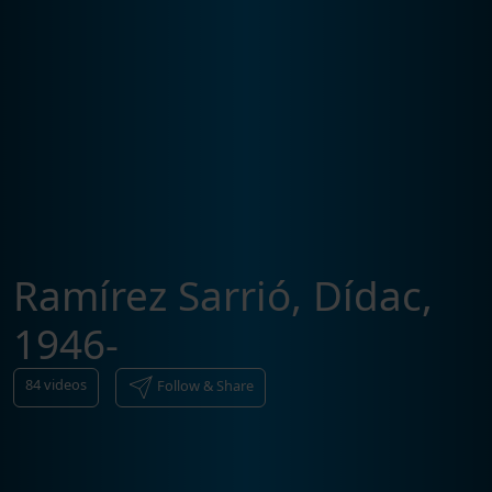
Ramírez Sarrió, Dídac,
1946-
84
videos
Follow & Share