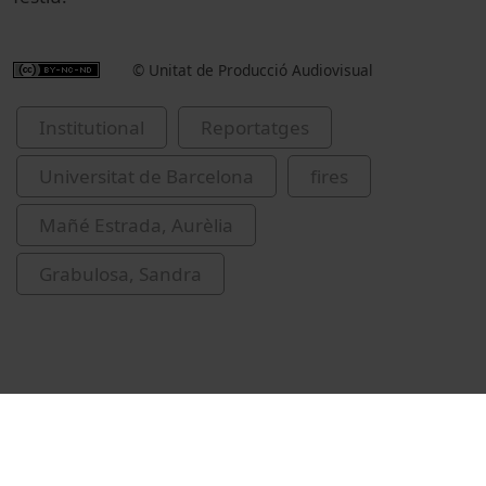
© Unitat de Producció Audiovisual
Institutional
Reportatges
Universitat de Barcelona
fires
Mañé Estrada, Aurèlia
Grabulosa, Sandra
Related videos