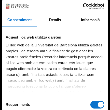
Consentiment
Detalls
Informació
Try again
Aquest lloc web utilitza galetes
El lloc web de la Universitat de Barcelona utilitza galetes
pròpies i de tercers amb la finalitat de gestionar les
vostres preferències (recordar informació perquè accediu
al lloc web amb determinades característiques que
puguin diferenciar la vostra experiència de la d’altres
usuaris), amb finalitats estadístiques (analitzar com
interactueu amb el lloc web) i amb finalitats de
màrqueting (gestionar la publicitat que s’ofereix
adequant-la en funció dels vostres hàbits de navegació).
Per obtenir més informació sobre les galetes podeu
Selecció
consultar la
Política de galetes del lloc web de la
Requeriments
de
Universitat de Barcelona
.