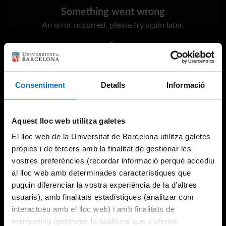
Something went wrong
An error occurred, please try again later.
Try again
Consentiment
Detalls
Informació
Aquest lloc web utilitza galetes
El lloc web de la Universitat de Barcelona utilitza galetes
pròpies i de tercers amb la finalitat de gestionar les
vostres preferències (recordar informació perquè accediu
al lloc web amb determinades característiques que
puguin diferenciar la vostra experiència de la d’altres
usuaris), amb finalitats estadístiques (analitzar com
interactueu amb el lloc web) i amb finalitats de
màrqueting (gestionar la publicitat que s’ofereix