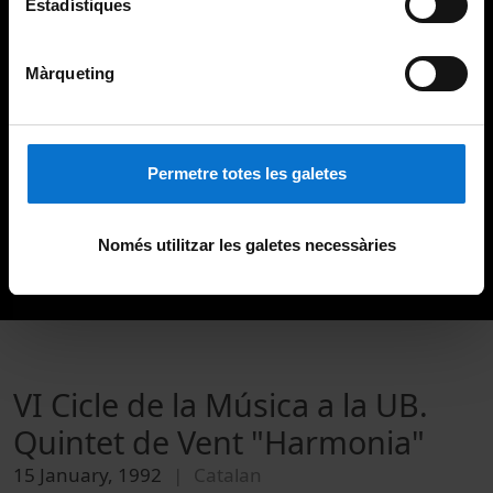
Estadístiques
Màrqueting
Permetre totes les galetes
Només utilitzar les galetes necessàries
VI Cicle de la Música a la UB.
Quintet de Vent "Harmonia"
15 January, 1992
Catalan