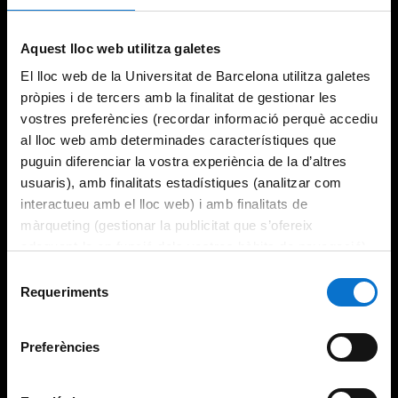
Try again
Aquest lloc web utilitza galetes
El lloc web de la Universitat de Barcelona utilitza galetes
pròpies i de tercers amb la finalitat de gestionar les
vostres preferències (recordar informació perquè accediu
al lloc web amb determinades característiques que
puguin diferenciar la vostra experiència de la d’altres
usuaris), amb finalitats estadístiques (analitzar com
interactueu amb el lloc web) i amb finalitats de
màrqueting (gestionar la publicitat que s’ofereix
adequant-la en funció dels vostres hàbits de navegació).
Per obtenir més informació sobre les galetes podeu
Selecció
consultar la
Política de galetes del lloc web de la
Requeriments
de
Universitat de Barcelona
.
consentiment
Preferències