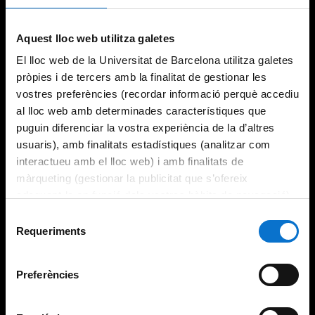
Try again
Aquest lloc web utilitza galetes
El lloc web de la Universitat de Barcelona utilitza galetes
pròpies i de tercers amb la finalitat de gestionar les
vostres preferències (recordar informació perquè accediu
al lloc web amb determinades característiques que
puguin diferenciar la vostra experiència de la d’altres
usuaris), amb finalitats estadístiques (analitzar com
interactueu amb el lloc web) i amb finalitats de
màrqueting (gestionar la publicitat que s’ofereix
adequant-la en funció dels vostres hàbits de navegació).
Per obtenir més informació sobre les galetes podeu
Selecció
consultar la
Política de galetes del lloc web de la
Requeriments
de
Universitat de Barcelona
.
consentiment
Preferències