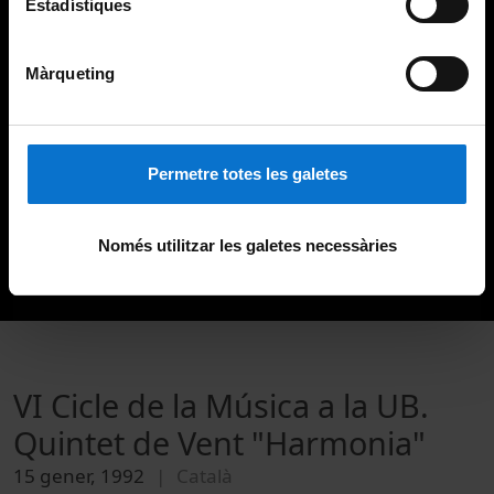
Estadístiques
Màrqueting
Permetre totes les galetes
Només utilitzar les galetes necessàries
VI Cicle de la Música a la UB.
Quintet de Vent "Harmonia"
15 gener, 1992
Català