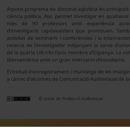
Aquest programa de doctorat aglutina les principals e
ciència política. Així, permet investigar en qualsevol
més de 90 professors amb experiència acredi
d’investigació capdavanters que promouen. Tam
activitat de seminaris i conferències i la internaciona
recerca de l’investigador mitjançant la xarxa d’uni
de la qual la UB n’és l’únic membre d’Espanya. La col
Iberoamèrica amb un gran intercanvi d’estudiants.
El treball d'enregistrament i muntatge de les imatge
a càrrec d’alumnes de Comunicació Audiovisual de la
© Unitat de Producció Audiovisual