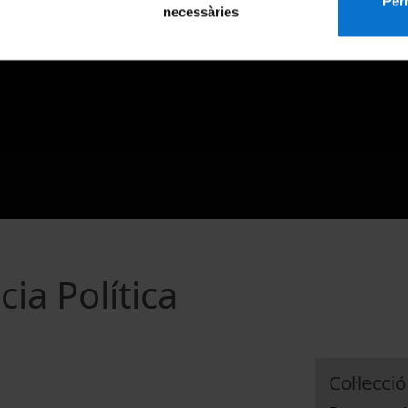
Perm
necessàries
cia Política
Col·lecció