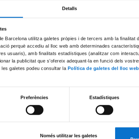
Detalls
Try again
etes
de Barcelona utilitza galetes pròpies i de tercers amb la finalitat
mació perquè accediu al lloc web amb determinades característiq
tres usuaris), amb finalitats estadístiques (analitzar com interac
ionar la publicitat que s’ofereix adequant-la en funció dels vostr
 les galetes podeu consultar la
Política de galetes del lloc web
Preferències
Estadístiques
Només utilitzar les galetes