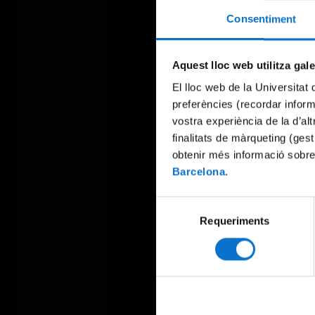
Consentiment
Aquest lloc web utilitza gal
El lloc web de la Universitat 
preferències (recordar infor
vostra experiència de la d’al
finalitats de màrqueting (gest
obtenir més informació sobre
Barcelona
.
Selecció
Requeriments
de
consentiment