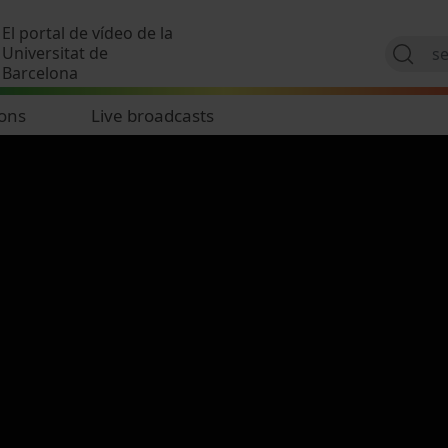
Skip to main content
El portal de vídeo de la
Universitat de
Barcelona
ions
Live broadcasts