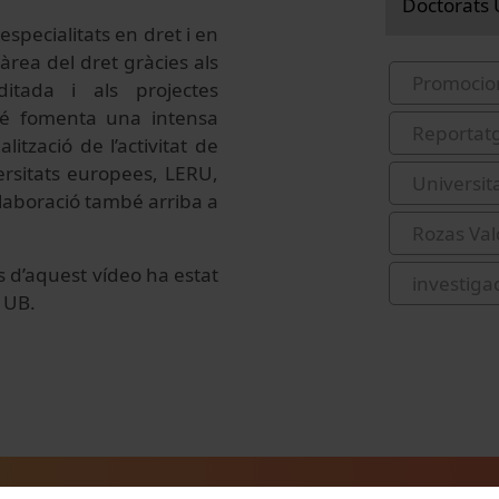
Doctorats
specialitats en dret i en
 àrea del dret gràcies als
Promocio
tada i als projectes
bé fomenta una intensa
Reportat
lització de l’activitat de
versitats europees, LERU,
Universit
·laboració també arriba a
Rozas Val
s d’aquest vídeo ha estat
investiga
 UB.