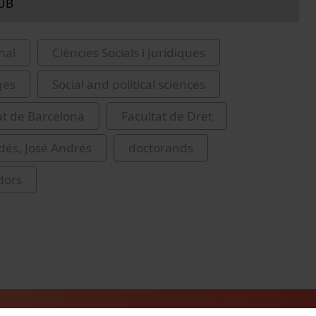
 UB
nal
Ciències Socials i Jurídiques
ges
Social and political sciences
at de Barcelona
Facultat de Dret
dés, José Andrés
doctorands
dors