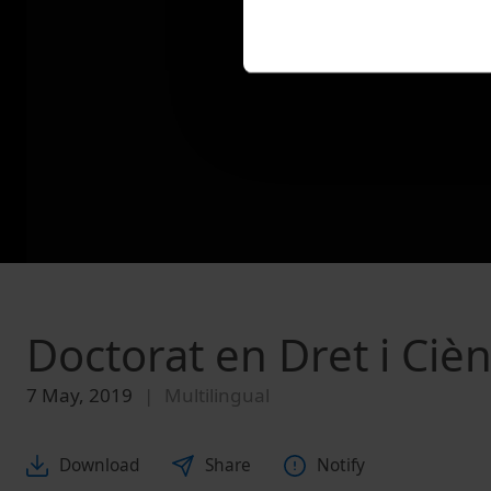
Doctorat en Dret i Cièn
7 May, 2019
Multilingual
Download
Share
Notify