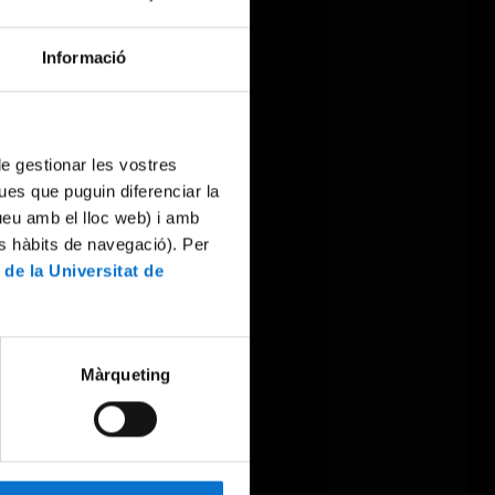
Informació
 de gestionar les vostres
ues que puguin diferenciar la
tueu amb el lloc web) i amb
es hàbits de navegació). Per
 de la Universitat de
Màrqueting