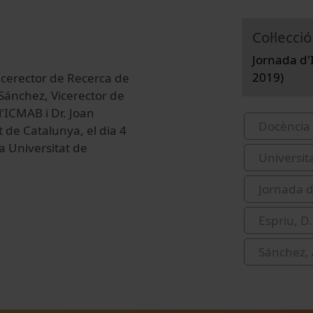
Col·lecció
Jornada d'I
2019)
icerector de Recerca de
 Sánchez, Vicerector de
l'ICMAB i Dr. Joan
Docència 
 de Catalunya, el dia 4
la Universitat de
Universit
Jornada d
Espriu, D
Sánchez,