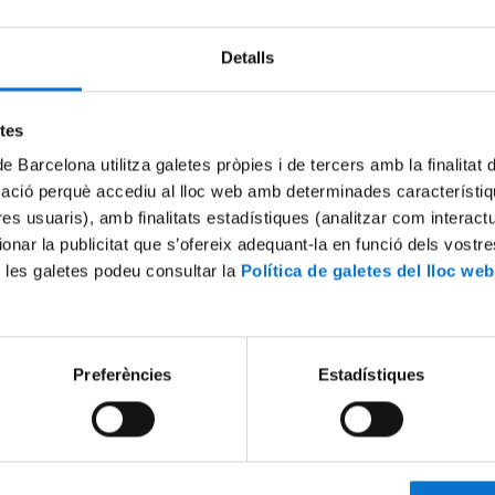
Detalls
Try again
etes
de Barcelona utilitza galetes pròpies i de tercers amb la finalitat
mació perquè accediu al lloc web amb determinades característiq
tres usuaris), amb finalitats estadístiques (analitzar com interac
ionar la publicitat que s’ofereix adequant-la en funció dels vostr
 les galetes podeu consultar la
Política de galetes del lloc web
Preferències
Estadístiques