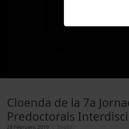
Cloenda de la 7a Jorna
Predoctorals Interdisci
28 February, 2019
English