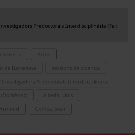
nvestigadors Predoctorals Interdisciplinària (7a :
i Recerca
Actes
at de Barcelona
sessions de cloenda
'Investigadors Predoctorals Interdisciplinària
. (Domènec)
Alsedà, Lluís
 Armand
Gómez, Joan