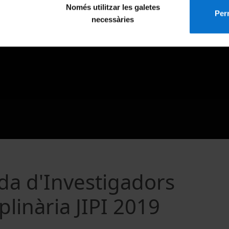
Només utilitzar les galetes
Perm
necessàries
da d'Investigadors
plinària JIPI 2019