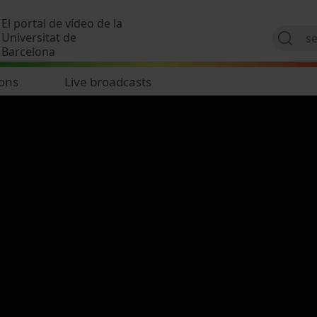
Skip to main content
El portal de vídeo de la
Universitat de
Barcelona
ions
Live broadcasts