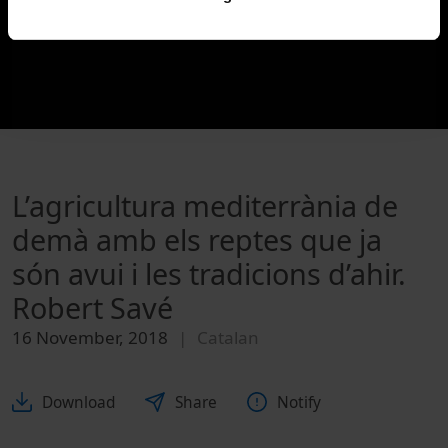
L’agricultura mediterrània de
demà amb els reptes que ja
són avui i les tradicions d’ahir.
Robert Savé
16 November, 2018
Catalan
Download
Share
Notify