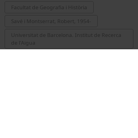
Facultat de Geografia i Història
Savé i Montserrat, Robert, 1954-
Universitat de Barcelona. Institut de Recerca
de l'Aigua
IdRA
congressos
agricultura
Related videos