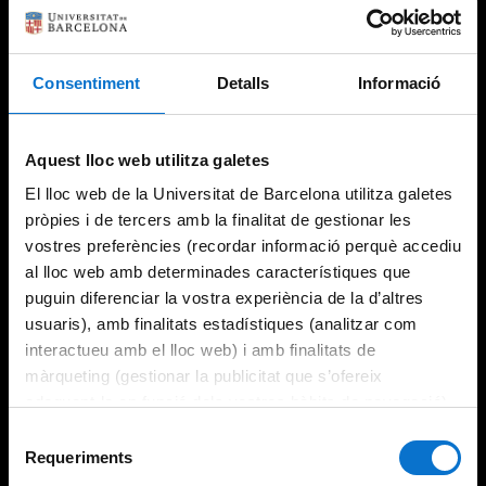
Consentiment
Detalls
Informació
Try again
Aquest lloc web utilitza galetes
El lloc web de la Universitat de Barcelona utilitza galetes
pròpies i de tercers amb la finalitat de gestionar les
vostres preferències (recordar informació perquè accediu
al lloc web amb determinades característiques que
puguin diferenciar la vostra experiència de la d’altres
usuaris), amb finalitats estadístiques (analitzar com
interactueu amb el lloc web) i amb finalitats de
màrqueting (gestionar la publicitat que s’ofereix
adequant-la en funció dels vostres hàbits de navegació).
Per obtenir més informació sobre les galetes podeu
Selecció
consultar la
Política de galetes del lloc web de la
Requeriments
de
Universitat de Barcelona
.