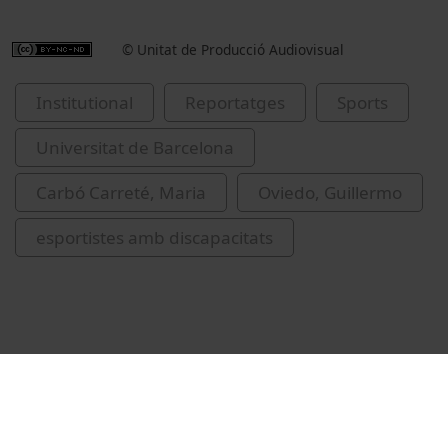
© Unitat de Producció Audiovisual
Institutional
Reportatges
Sports
Universitat de Barcelona
Carbó Carreté, Maria
Oviedo, Guillermo
esportistes amb discapacitats
Related videos