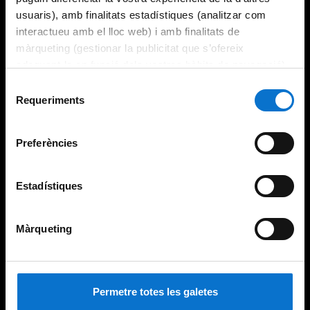
usuaris), amb finalitats estadístiques (analitzar com
interactueu amb el lloc web) i amb finalitats de
màrqueting (gestionar la publicitat que s’ofereix
adequant-la en funció dels vostres hàbits de navegació).
Per obtenir més informació sobre les galetes podeu
Selecció
consultar la
Política de galetes del lloc web de la
Requeriments
de
Universitat de Barcelona
.
consentiment
Preferències
Estadístiques
Màrqueting
Permetre totes les galetes