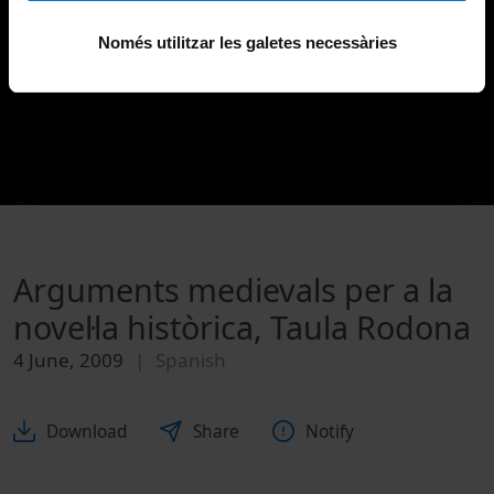
Només utilitzar les galetes necessàries
Arguments medievals per a la
novel·la històrica, Taula Rodona
4 June, 2009
Spanish
Download
Share
Notify