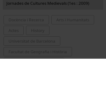
Jornades de Cultures Medievals (1es : 2009)
Docència i Recerca
Arts i Humanitats
Actes
History
Universitat de Barcelona
Facultat de Geografia i Història
IRCUM-cultures medievals
Mancho, Carles
Garí, Blanca
Corral Lafuente, José Luis, 1957-