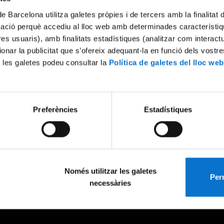
de Barcelona utilitza galetes pròpies i de tercers amb la finalitat
mació perquè accediu al lloc web amb determinades característiq
tres usuaris), amb finalitats estadístiques (analitzar com interac
ionar la publicitat que s’ofereix adequant-la en funció dels vostr
 les galetes podeu consultar la
Política de galetes del lloc web
Preferències
Estadístiques
Només utilitzar les galetes
Perm
necessàries