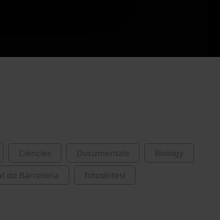
Ciències
Documentals
Biology
at de Barcelona
fotosíntesi