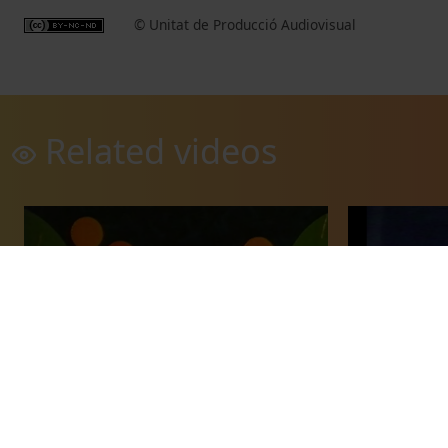
© Unitat de Producció Audiovisual
Related videos
La Fotosíntesi
Crecimiento