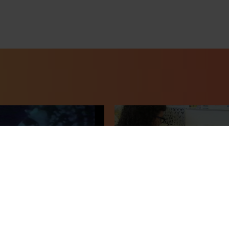
 del mero en cautividad
Anzuelos sin aves: el sur de