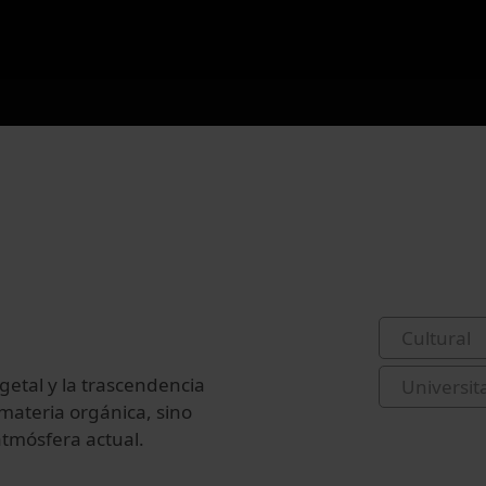
Cultural
egetal y la trascendencia
Universit
materia orgánica, sino
atmósfera actual.