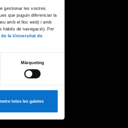
 de gestionar les vostres
ues que puguin diferenciar la
tueu amb el lloc web) i amb
es hàbits de navegació). Per
 de la Universitat de
Màrqueting
etre totes les galetes