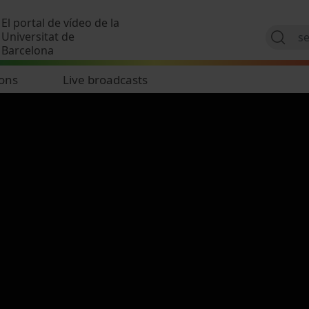
Skip to main content
El portal de vídeo de la
Universitat de
Barcelona
ions
Live broadcasts