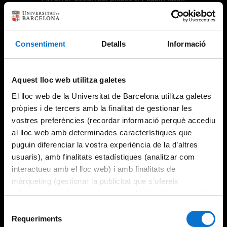
Consentiment
Detalls
Informació
Try again
Aquest lloc web utilitza galetes
El lloc web de la Universitat de Barcelona utilitza galetes
pròpies i de tercers amb la finalitat de gestionar les
vostres preferències (recordar informació perquè accediu
al lloc web amb determinades característiques que
puguin diferenciar la vostra experiència de la d’altres
usuaris), amb finalitats estadístiques (analitzar com
interactueu amb el lloc web) i amb finalitats de
màrqueting (gestionar la publicitat que s’ofereix
adequant-la en funció dels vostres hàbits de navegació).
Per obtenir més informació sobre les galetes podeu
Selecció
consultar la
Política de galetes del lloc web de la
Requeriments
de