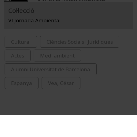
Col·lecció
VI Jornada Ambiental
Cultural
Ciències Socials i Jurídiques
Actes
Medi ambient
Alumni Universitat de Barcelona
Espanya
Vea, César