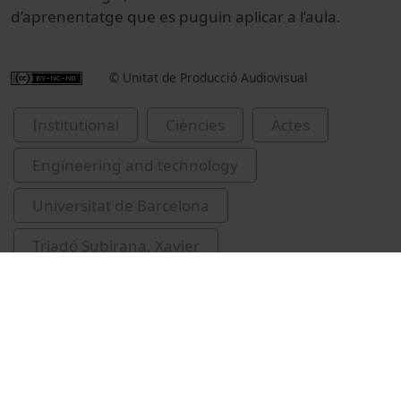
d’aprenentatge que es puguin aplicar a l’aula.
© Unitat de Producció Audiovisual
Institutional
Ciències
Actes
Engineering and technology
Universitat de Barcelona
Triadó Subirana, Xavier
Seoane, José Ramón
Díaz, Jordi
Argemí, Àlex
Mora, Lluís
Garcia, Gemma