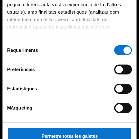
puguin diferenciar la vostra experiència de la d’altres
usuaris), amb finalitats estadístiques (analitzar com
interactueu amb el lloc web) i amb finalitats de
màrqueting (gestionar la publicitat que s’ofereix
adequant-la en funció dels vostres hàbits de navegació).
Per obtenir més informació sobre les galetes podeu
Selecció
consultar la
Política de galetes del lloc web de la
Requeriments
de
Universitat de Barcelona
.
consentiment
Preferències
Estadístiques
Màrqueting
Permetre totes les galetes