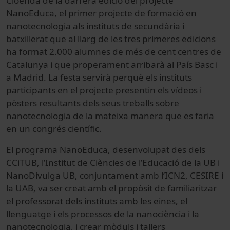
Cloenda de la darrera edició del projecte
NanoEduca, el primer projecte de formació en
nanotecnologia als instituts de secundària i
batxillerat que al llarg de les tres primeres edicions
ha format 2.000 alumnes de més de cent centres de
Catalunya i que properament arribarà al País Basc i
a Madrid. La festa servirà perquè els instituts
participants en el projecte presentin els vídeos i
pòsters resultants dels seus treballs sobre
nanotecnologia de la mateixa manera que es faria
en un congrés científic.
El programa NanoEduca, desenvolupat des dels
CCiTUB, l’Institut de Ciències de l’Educació de la UB i
NanoDivulga UB, conjuntament amb l’ICN2, CESIRE i
la UAB, va ser creat amb el propòsit de familiaritzar
el professorat dels instituts amb les eines, el
llenguatge i els processos de la nanociència i la
nanotecnologia, i crear mòduls i tallers