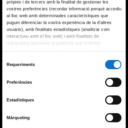
pròpies i de tercers amb la finalitat de gestionar les
vostres preferències (recordar informació perquè accediu
al lloc web amb determinades característiques que
puguin diferenciar la vostra experiència de la d’altres
usuaris), amb finalitats estadístiques (analitzar com
interactueu amb el lloc web) i amb finalitats de
màrqueting (gestionar la publicitat que s’ofereix
adequant-la en funció dels vostres hàbits de navegació).
Per obtenir més informació sobre les galetes podeu
Selecció
consultar la
Política de galetes del lloc web de la
Requeriments
de
Universitat de Barcelona
.
consentiment
Preferències
Estadístiques
Màrqueting