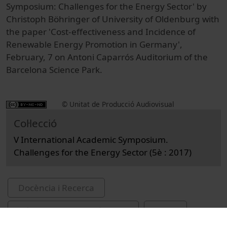
Symposium: Challenges for the Energy Sector' by
Christoph Böhringer of University of Oldenburg with
the paper 'Cost-effectiveness and Incidence of
Renewable Energy Promotion in Germany',
February, 7 on Antoni Caparrós Auditorium of the
Barcelona Science Park.
© Unitat de Producció Audiovisual
Col·lecció
V International Academic Symposium.
Challenges for the Energy Sector (5è : 2017)
Docència i Recerca
Ciències Socials i Jurídiques
Actes