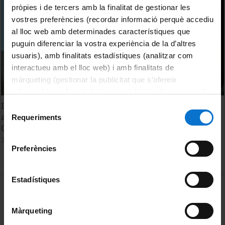
pròpies i de tercers amb la finalitat de gestionar les
vostres preferències (recordar informació perquè accediu
al lloc web amb determinades característiques que
puguin diferenciar la vostra experiència de la d’altres
usuaris), amb finalitats estadístiques (analitzar com
interactueu amb el lloc web) i amb finalitats de
màrqueting (gestionar la publicitat que s’ofereix
adequant-la en funció dels vostres hàbits de navegació).
Per obtenir més informació sobre les galetes podeu
III. Energy and Environmental Policy. Cost-effectiveness
Selecció
consultar la
Política de galetes del lloc web de la
and Incidence of Renewable Energy Promotion in
Requeriments
de
Germany. Christoph Böhringer
Universitat de Barcelona
.
consentiment
7 February, 2017
Preferències
Estadístiques
MENÚ PEU 1
Legal notice
Cookies
Màrqueting