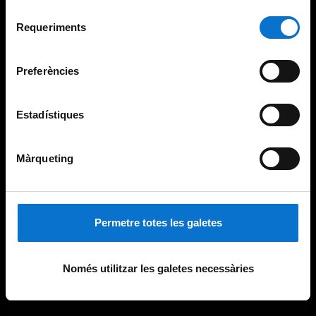
Per obtenir més informació sobre les galetes podeu
Selecció
consultar la
Política de galetes del lloc web de la
Requeriments
de
Universitat de Barcelona
.
consentiment
Preferències
Estadístiques
Màrqueting
Permetre totes les galetes
Només utilitzar les galetes necessàries