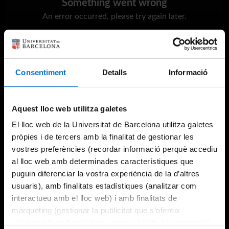
Something went wrong
An error occurred, please try again later.
Try again
Consentiment
Detalls
Informació
Aquest lloc web utilitza galetes
El lloc web de la Universitat de Barcelona utilitza galetes
pròpies i de tercers amb la finalitat de gestionar les
vostres preferències (recordar informació perquè accediu
al lloc web amb determinades característiques que
puguin diferenciar la vostra experiència de la d’altres
usuaris), amb finalitats estadístiques (analitzar com
interactueu amb el lloc web) i amb finalitats de
màrqueting (gestionar la publicitat que s’ofereix
adequant-la en funció dels vostres hàbits de navegació).