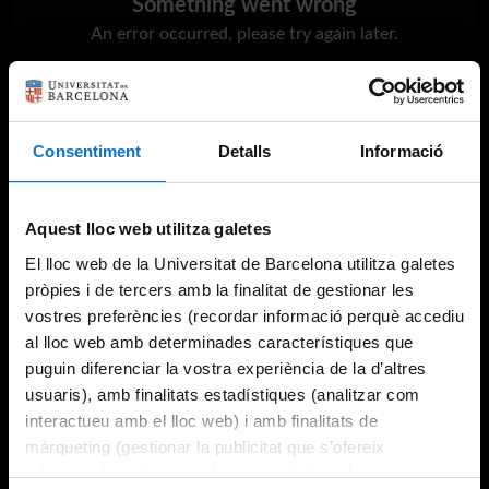
Something went wrong
An error occurred, please try again later.
Try again
Consentiment
Detalls
Informació
Aquest lloc web utilitza galetes
El lloc web de la Universitat de Barcelona utilitza galetes
pròpies i de tercers amb la finalitat de gestionar les
vostres preferències (recordar informació perquè accediu
al lloc web amb determinades característiques que
puguin diferenciar la vostra experiència de la d’altres
usuaris), amb finalitats estadístiques (analitzar com
interactueu amb el lloc web) i amb finalitats de
màrqueting (gestionar la publicitat que s’ofereix
adequant-la en funció dels vostres hàbits de navegació).