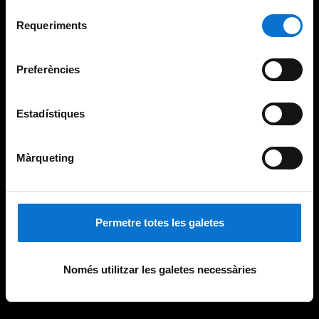
Per obtenir més informació sobre les galetes podeu
Selecció
consultar la
Política de galetes del lloc web de la
Requeriments
de
Universitat de Barcelona
.
consentiment
Preferències
Estadístiques
Màrqueting
Permetre totes les galetes
Només utilitzar les galetes necessàries