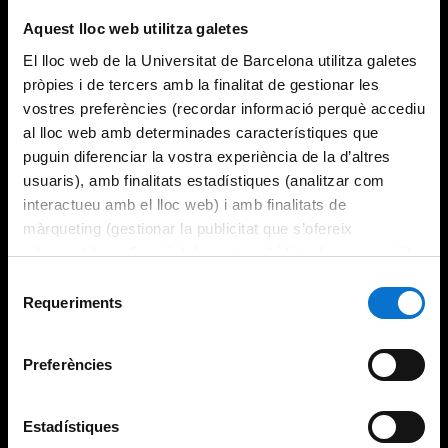
Try again
Aquest lloc web utilitza galetes
El lloc web de la Universitat de Barcelona utilitza galetes
pròpies i de tercers amb la finalitat de gestionar les
vostres preferències (recordar informació perquè accediu
al lloc web amb determinades característiques que
puguin diferenciar la vostra experiència de la d’altres
usuaris), amb finalitats estadístiques (analitzar com
interactueu amb el lloc web) i amb finalitats de
màrqueting (gestionar la publicitat que s’ofereix
adequant-la en funció dels vostres hàbits de navegació).
Per obtenir més informació sobre les galetes podeu
Selecció
consultar la
Política de galetes del lloc web de la
Requeriments
de
Universitat de Barcelona
.
consentiment
Preferències
Estadístiques