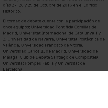
días 27, 28 y 29 de Octubre de 2016 en el Edificio
Histórico.
El torneo de debate cuenta con la participación de
once equipos; Universidad Pontificia Comillas de
Madrid, Universitat Internacional de Catalunya 1 y
2, Universidad de Navarra, Universitat Politècnica de
València, Unversidad Francisco de Vitoria,
Universidad Carlos III de Madrid, Universidad de
Málaga, Club de Debate Santiago de Compostela,
Universitat Pompeu Fabra y Universitat de
Barcelona.
Las
fases finales
la pregunta
de debate
es
:
¿
Debe
la
protección
de datos
fue un
Derecho
Humano
?
© Unitat de Producció Audiovisual