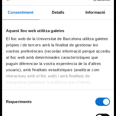
Consentiment
Detalls
Informació
Aquest lloc web utilitza galetes
El lloc web de la Universitat de Barcelona utilitza galetes
pròpies i de tercers amb la finalitat de gestionar les
vostres preferències (recordar informació perquè accediu
al lloc web amb determinades característiques que
puguin diferenciar la vostra experiència de la d’altres
usuaris), amb finalitats estadístiques (analitzar com
interactueu amb el lloc web) i amb finalitats de
màrqueting (gestionar la publicitat que s’ofereix
adequant-la en funció dels vostres hàbits de navegació).
Per obtenir més informació sobre les galetes podeu
Selecció
consultar la
Política de galetes del lloc web de la
Requeriments
de
Universitat de Barcelona
.
consentiment