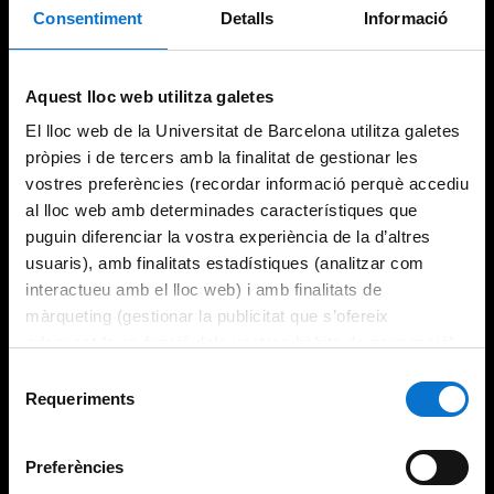
Consentiment
Detalls
Informació
Try again
Aquest lloc web utilitza galetes
El lloc web de la Universitat de Barcelona utilitza galetes
pròpies i de tercers amb la finalitat de gestionar les
vostres preferències (recordar informació perquè accediu
al lloc web amb determinades característiques que
puguin diferenciar la vostra experiència de la d’altres
usuaris), amb finalitats estadístiques (analitzar com
interactueu amb el lloc web) i amb finalitats de
màrqueting (gestionar la publicitat que s’ofereix
adequant-la en funció dels vostres hàbits de navegació).
Per obtenir més informació sobre les galetes podeu
Selecció
consultar la
Política de galetes del lloc web de la
Requeriments
de
Universitat de Barcelona
.
consentiment
Preferències