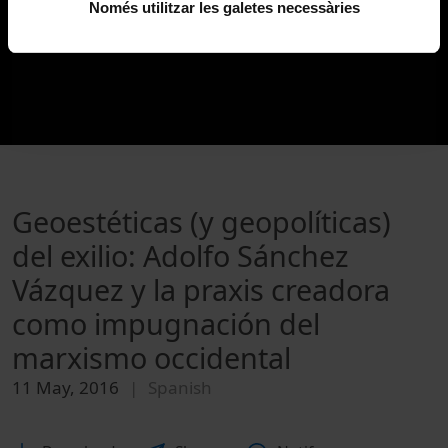
Només utilitzar les galetes necessàries
Geoestéticas (y geopolíticas)
del exilio: Adolfo Sánchez
Vázquez y la praxis creadora
como impugnación del
marxismo occidental
11 May, 2016
Spanish