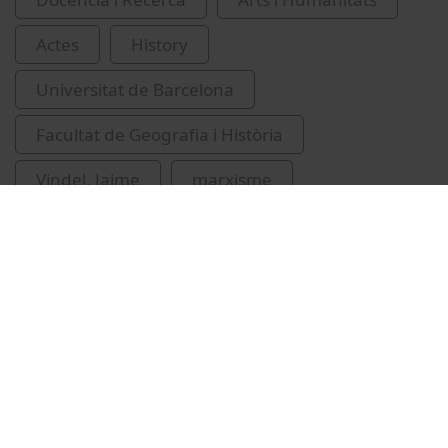
Actes
History
Universitat de Barcelona
Facultat de Geografia i Història
Vindel, Jaime
marxisme
Sánchez Vázquez, Adolfo, 1915-2011
Related videos