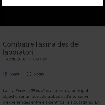
Combatre l'asma des del
laboratori
1 April, 2009
Catalan
Share
Notify
La fira
Recerca 09 en directe
té com a principal
objectiu ser un punt de trobada i d'intercanvi
d'experiències entre els científics i els ciutadans. En