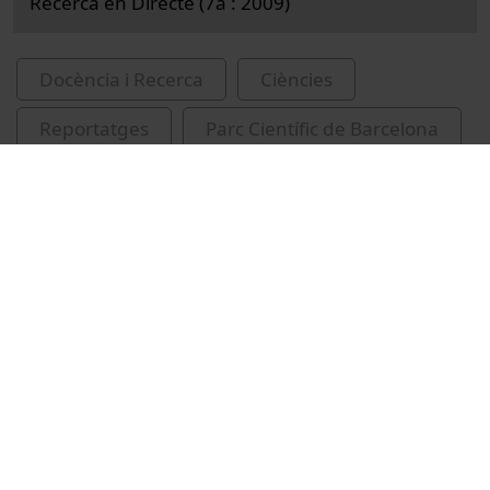
Recerca en Directe (7a : 2009)
Docència i Recerca
Ciències
Reportatges
Parc Científic de Barcelona
asma
IDIBAPS
Related videos