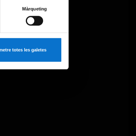
Màrqueting
etre totes les galetes