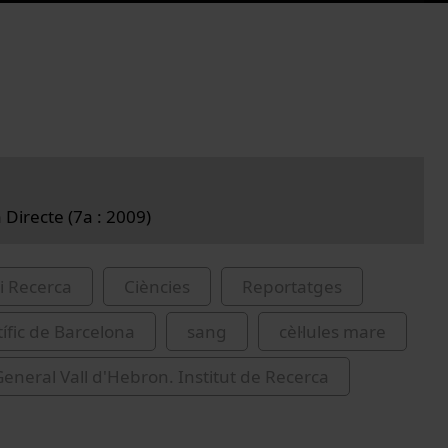
 Directe (7a : 2009)
i Recerca
Ciències
Reportatges
tífic de Barcelona
sang
cèl·lules mare
General Vall d'Hebron. Institut de Recerca