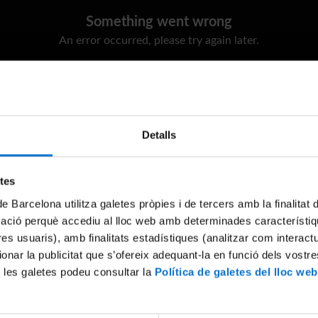
Something went wrong
An error occurred, please try again later.
Try again
Detalls
etes
de Barcelona utilitza galetes pròpies i de tercers amb la finalitat
mació perquè accediu al lloc web amb determinades característiq
tres usuaris), amb finalitats estadístiques (analitzar com interac
ionar la publicitat que s’ofereix adequant-la en funció dels vostr
 les galetes podeu consultar la
Política de galetes del lloc web