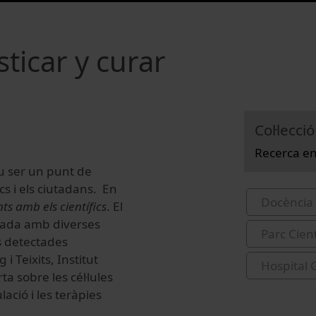
ticar y curar
Col·lecció
Recerca en
iu ser un punt de
cs i els ciutadans. En
Docència 
s amb els científics
. El
onada amb diverses
Parc Cien
s detectades
 Teixits, Institut
Hospital 
a sobre les cél·lules
ació i les teràpies