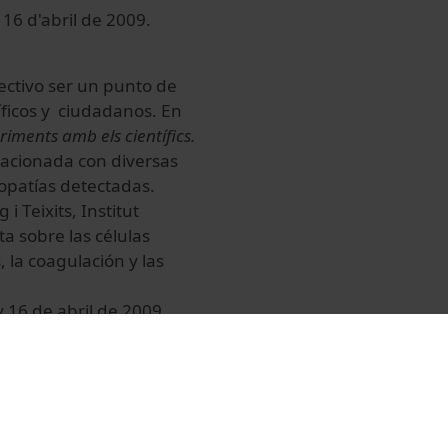
 16 d'abril de 2009.
ectivo ser un punto de
íficos y ciudadanos. En
riments amb els científics.
elacionada con diversas
opatías detectadas.
 Teixits, Institut
a sobre las células
 la coagulación y las
y 16 de abril de 2009.