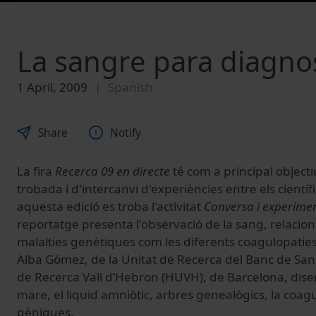
La sangre para diagnos
1 April, 2009
Spanish
Share
Notify
La fira
Recerca 09 en directe
té com a principal object
trobada i d'intercanvi d'experiències entre els científi
aquesta edició es troba l'activitat
Conversa i experiment
reportatge presenta l'observació de la sang, relaci
malalties genètiques com les diferents coagulopatie
Alba Gómez, de la Unitat de Recerca del Banc de Sang i
de Recerca Vall d’Hebron (HUVH), de Barcelona, disert
mare, el liquid amniòtic, arbres genealògics, la coagul
gèniques.