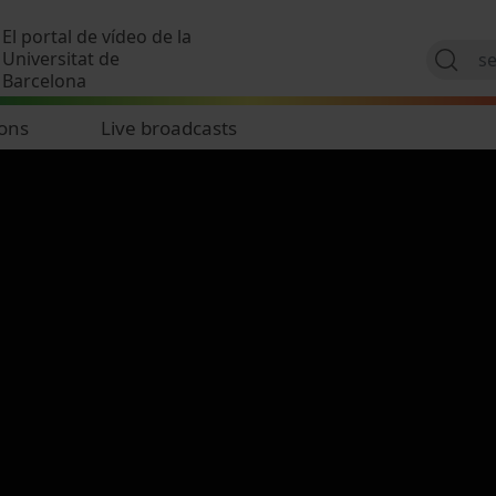
Skip to main content
El portal de vídeo de la
Universitat de
Barcelona
ions
Live broadcasts