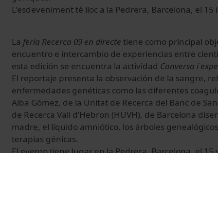
L'esdeveniment té lloc a la Pedrera, Barcelona, el 15 i
La
feria Recerca 09 en directe
tiene como principal obj
encuentro e intercambio de experiencias entre cient
esta edición se encuentra la actividad
Conversa i expe
El reportaje presenta la observación de la sangre, r
enfermedades genéticas como las diferentes coagul
Alba Gómez, de la Unitat de Recerca del Banc de Sang i
de Recerca Vall d’Hebron (HUVH), de Barcelona disert
madre, el líquido amniótico, los árboles genealógicos,
terapias génicas.
El evento tiene lugar en la Pedrera, Barcelona, el 15 
© Unitat de Producció Audiovisual