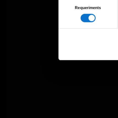
Selecció
Requeriments
de
consentiment