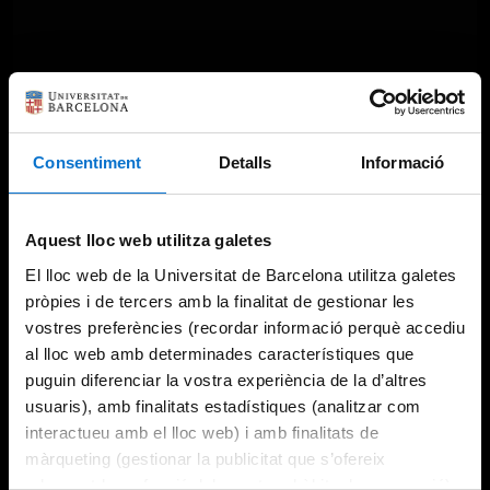
Consentiment
Detalls
Informació
Aquest lloc web utilitza galetes
El lloc web de la Universitat de Barcelona utilitza galetes
pròpies i de tercers amb la finalitat de gestionar les
vostres preferències (recordar informació perquè accediu
al lloc web amb determinades característiques que
puguin diferenciar la vostra experiència de la d’altres
usuaris), amb finalitats estadístiques (analitzar com
interactueu amb el lloc web) i amb finalitats de
màrqueting (gestionar la publicitat que s’ofereix
adequant-la en funció dels vostres hàbits de navegació).