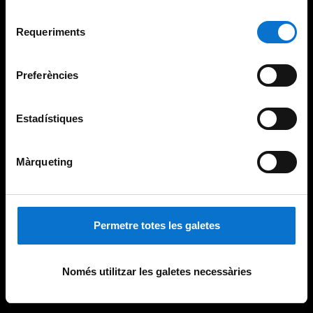
Per obtenir més informació sobre les galetes podeu
Selecció
consultar la
Política de galetes del lloc web de la
Requeriments
de
Universitat de Barcelona
.
consentiment
Preferències
Estadístiques
Màrqueting
Permetre totes les galetes
Només utilitzar les galetes necessàries