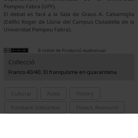
Pompeu Fabra (UPF).
El debat es farà a la Sala de Graus A. Calsamiglia
(Edifici Roger de Llúria del Campus Ciutadella de la
Universitat Pompeu Fabra).
© Unitat de Producció Audiovisual
Col·lecció
Franco 40/40. El franquisme en quarantena
Cultural
Actes
History
Fundació Solidaritat
Fickert, Reimund
Preses, Albert
franquisme
institucions científiques