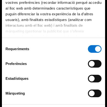
vostres preferències (recordar informació perquè accediu
al lloc web amb determinades característiques que
puguin diferenciar la vostra experiència de la d’altres
usuaris), amb finalitats estadístiques (analitzar com
interactueu amb el lloc web) i amb finalitats de
màrqueting (gestionar la publicitat que s’ofereix
adequant-la en funció dels vostres hàbits de navegació).
Per obtenir més informació sobre les galetes podeu
Selecció
consultar la
Política de galetes del lloc web de la
Requeriments
de
Universitat de Barcelona
.
consentiment
Preferències
Estadístiques
Màrqueting