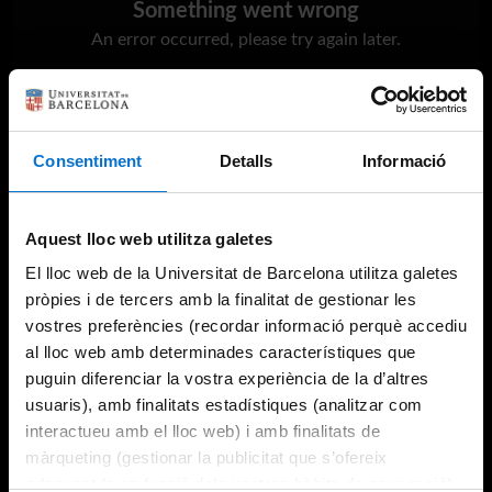
Something went wrong
An error occurred, please try again later.
Try again
Consentiment
Detalls
Informació
Aquest lloc web utilitza galetes
El lloc web de la Universitat de Barcelona utilitza galetes
pròpies i de tercers amb la finalitat de gestionar les
vostres preferències (recordar informació perquè accediu
al lloc web amb determinades característiques que
puguin diferenciar la vostra experiència de la d’altres
usuaris), amb finalitats estadístiques (analitzar com
interactueu amb el lloc web) i amb finalitats de
màrqueting (gestionar la publicitat que s’ofereix
adequant-la en funció dels vostres hàbits de navegació).