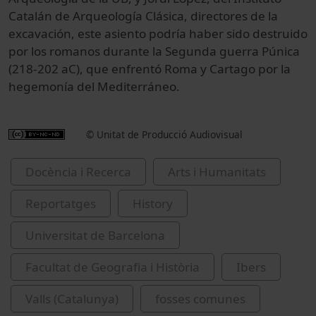
Catalán
de Arqueología
Clásica
, directores
de la
excavación,
este asiento
podría haber sido
destruido
por los romanos
durante la Segunda
guerra Púnica
(
218-202
aC),
que enfrentó
Roma y Cartago
por la
hegemonía
del Mediterráneo.
© Unitat de Producció Audiovisual
Docència i Recerca
Arts i Humanitats
Reportatges
History
Universitat de Barcelona
Facultat de Geografia i Història
Ibers
Valls (Catalunya)
fosses comunes