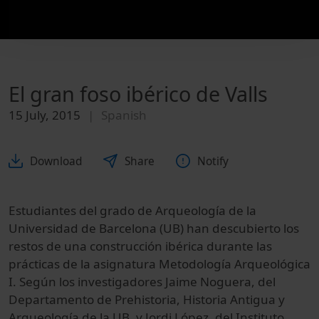
El gran foso ibérico de Valls
15 July, 2015
Spanish
Download
Share
Notify
Estudiantes
del grado
de Arqueología de
la
Universidad de Barcelona
(
UB
)
han descubierto
los
restos de una
construcción
ibérica
durante
las
prácticas de la asignatura
Metodología
Arqueológica
I.
Según los
investigadores
Jaime
Noguera
, del
Departamento
de Prehistoria
, Historia Antigua
y
Arqueología
de la UB,
y Jordi
López
, del Instituto