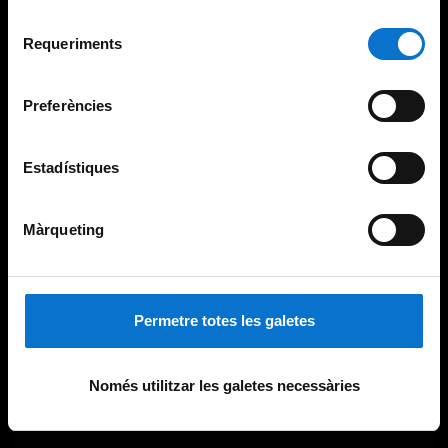
Per obtenir més informació sobre les galetes podeu
Selecció
consultar la
Política de galetes del lloc web de la
Requeriments
de
Universitat de Barcelona
.
consentiment
Preferències
Estadístiques
Màrqueting
Permetre totes les galetes
Només utilitzar les galetes necessàries