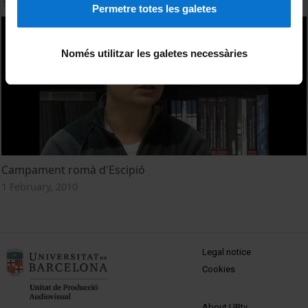
1 February, 2010
Permetre totes les galetes
Només utilitzar les galetes necessàries
Campament romà d'Escipió
1 February, 2010
MENÚ PEU 1
Legal notice
Cookies
PEU 2
About UBtv