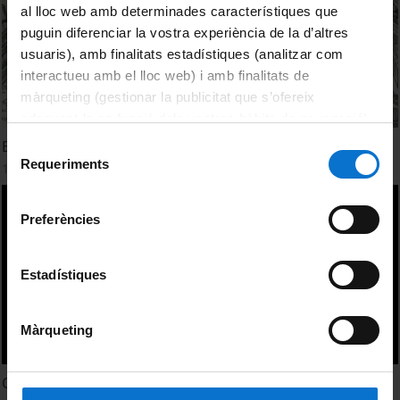
al lloc web amb determinades característiques que
puguin diferenciar la vostra experiència de la d’altres
usuaris), amb finalitats estadístiques (analitzar com
interactueu amb el lloc web) i amb finalitats de
màrqueting (gestionar la publicitat que s’ofereix
adequant-la en funció dels vostres hàbits de navegació).
Per obtenir més informació sobre les galetes podeu
El gran fossat ibèric de Valls
Selecció
consultar la
Política de galetes del lloc web de la
Requeriments
de
13 July, 2015
Universitat de Barcelona
.
consentiment
Preferències
Estadístiques
Màrqueting
Campamento romano de Escipión