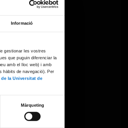
Informació
 de gestionar les vostres
ues que puguin diferenciar la
tueu amb el lloc web) i amb
es hàbits de navegació). Per
 de la Universitat de
Màrqueting