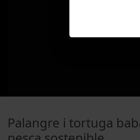
Palangre i tortuga bab
pesca sostenible