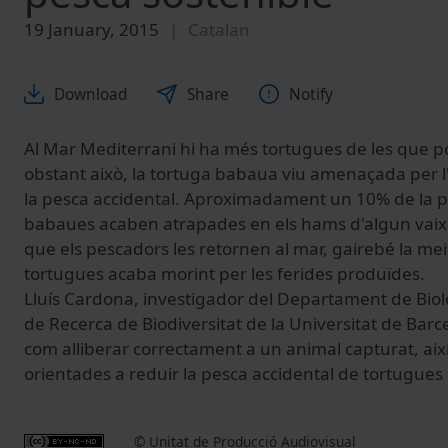
19 January, 2015
Catalan
Download
Share
Notify
Al Mar Mediterrani hi ha més tortugues de les que 
obstant això, la tortuga babaua viu amenaçada per l'
la pesca accidental. Aproximadament un 10% de la p
babaues acaben atrapades en els hams d'algun vaixe
que els pescadors les retornen al mar, gairebé la me
tortugues acaba morint per les ferides produïdes.
Lluís Cardona, investigador del Departament de Biolog
de Recerca de Biodiversitat de la Universitat de Barc
com alliberar correctament a un animal capturat, aix
orientades a reduir la pesca accidental de tortugues
© Unitat de Producció Audiovisual