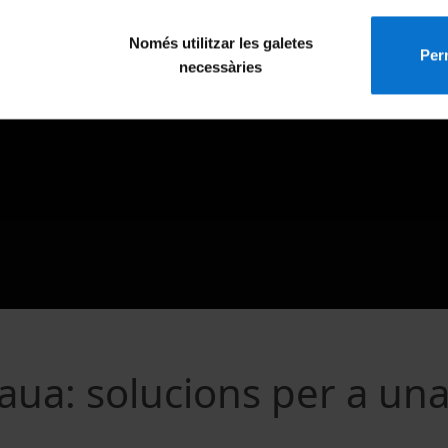
Només utilitzar les galetes
Perm
necessàries
aua: solucions per a un