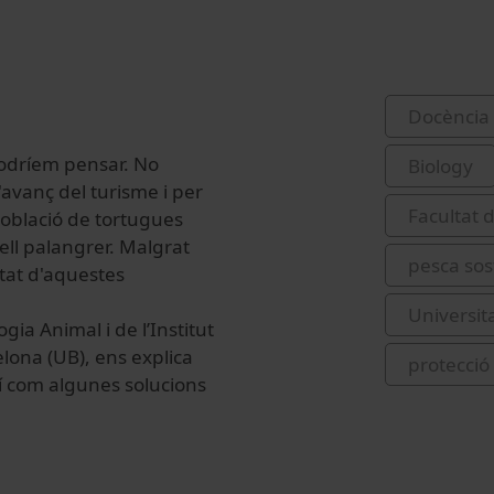
Docència 
podríem pensar. No
Biology
avanç del turisme i per
Facultat 
oblació de tortugues
ll palangrer. Malgrat
pesca sos
itat d'aquestes
Universit
ia Animal i de l’Institut
elona (UB), ens explica
protecció
í com algunes solucions