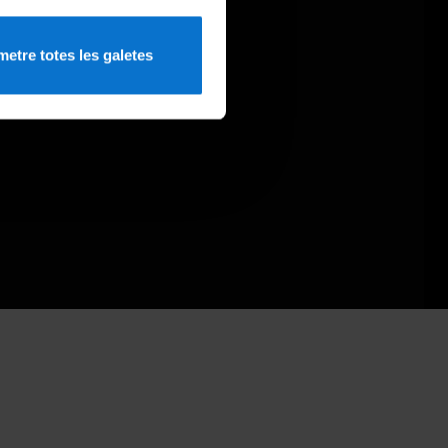
etre totes les galetes
a