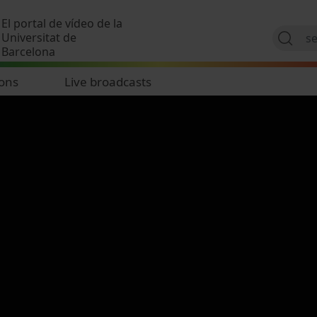
Skip to main content
El portal de vídeo de la
Universitat de
Barcelona
ions
Live broadcasts