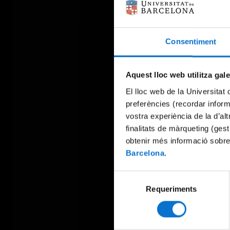
Consentiment
Aquest lloc web utilitza gal
El lloc web de la Universitat 
preferències (recordar infor
vostra experiència de la d’al
finalitats de màrqueting (gest
obtenir més informació sobre
Barcelona
.
Selecció
Requeriments
de
consentiment