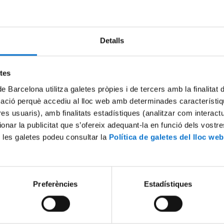
Try again
Detalls
etes
de Barcelona utilitza galetes pròpies i de tercers amb la finalitat
mació perquè accediu al lloc web amb determinades característiq
tres usuaris), amb finalitats estadístiques (analitzar com interac
ionar la publicitat que s’ofereix adequant-la en funció dels vostr
 les galetes podeu consultar la
Política de galetes del lloc web
Preferències
Estadístiques