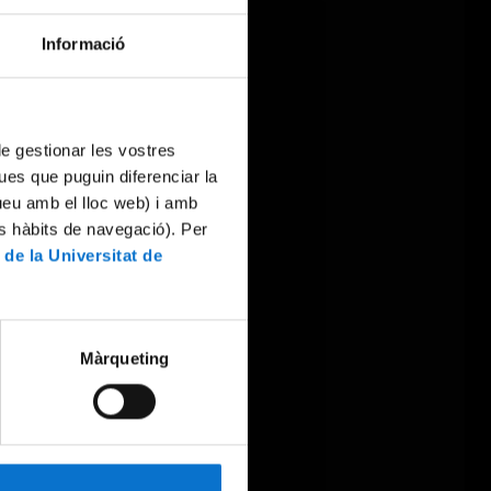
Informació
 de gestionar les vostres
ues que puguin diferenciar la
tueu amb el lloc web) i amb
es hàbits de navegació). Per
 de la Universitat de
Màrqueting