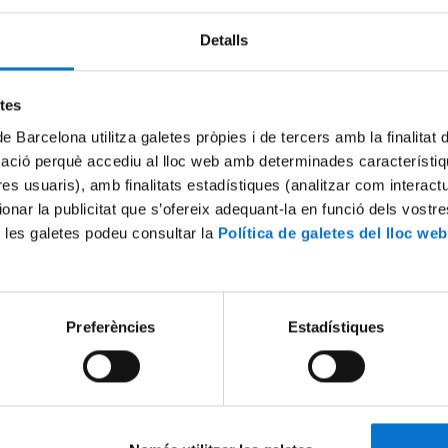
Detalls
Try again
etes
de Barcelona utilitza galetes pròpies i de tercers amb la finalitat
mació perquè accediu al lloc web amb determinades característiq
tres usuaris), amb finalitats estadístiques (analitzar com interac
ionar la publicitat que s’ofereix adequant-la en funció dels vostr
 les galetes podeu consultar la
Política de galetes del lloc web
Preferències
Estadístiques