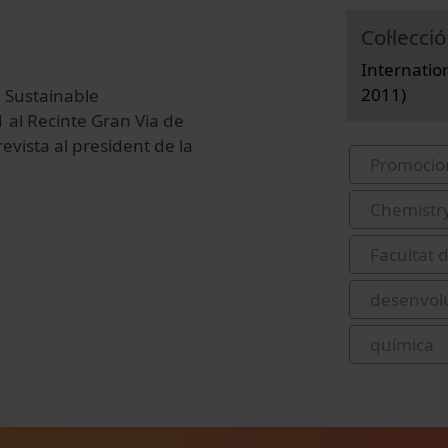
Col·lecció
Internatio
2011)
n Sustainable
 al Recinte Gran Via de
vista al president de la
Promocio
Chemistr
Facultat 
desenvol
química