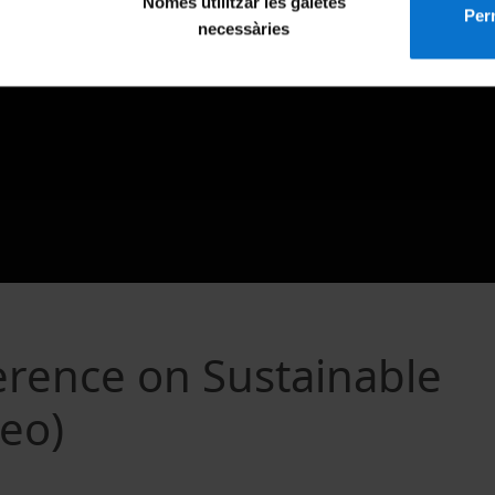
Només utilitzar les galetes
Perm
necessàries
erence on Sustainable
deo)