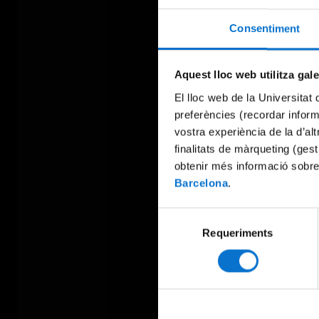
Consentiment
Aquest lloc web utilitza gal
El lloc web de la Universitat 
preferències (recordar infor
vostra experiència de la d’al
finalitats de màrqueting (gest
obtenir més informació sobre
Barcelona
.
Selecció
Requeriments
de
consentiment