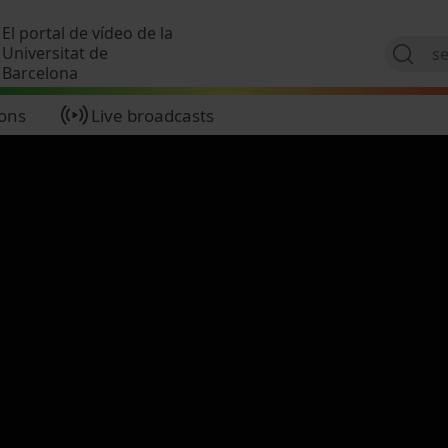
Skip to main content
El portal de vídeo de la
Universitat de
Barcelona
ions
Live broadcasts