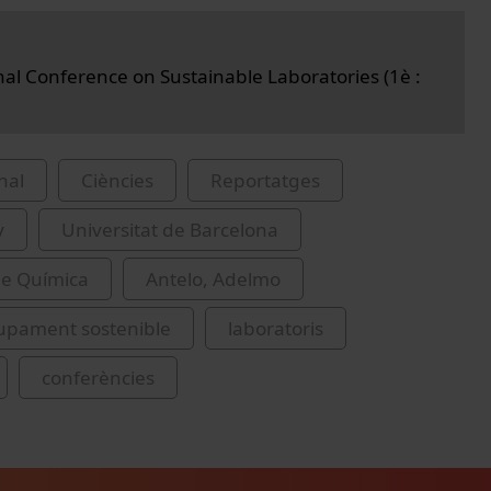
nal Conference on Sustainable Laboratories (1è :
nal
Ciències
Reportatges
y
Universitat de Barcelona
de Química
Antelo, Adelmo
upament sostenible
laboratoris
conferències