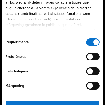
al lloc web amb determinades característiques que
puguin diferenciar la vostra experiència de la d’altres
usuaris), amb finalitats estadístiques (analitzar com
interactueu amb el lloc web) i amb finalitats de
màrqueting (gestionar la publicitat que s’ofereix
adequant-la en funció dels vostres hàbits de navegació).
Per obtenir més informació sobre les galetes podeu
Selecció
consultar la
Política de galetes del lloc web de la
Requeriments
de
Universitat de Barcelona
.
consentiment
Preferències
Estadístiques
Màrqueting