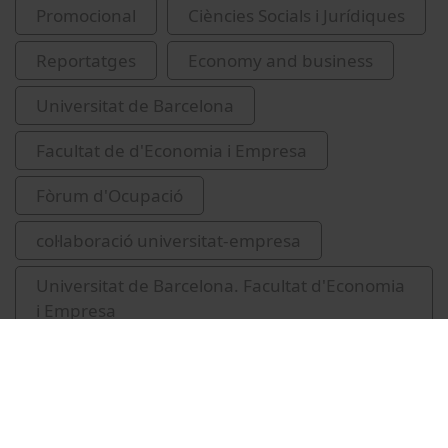
Promocional
Ciències Socials i Jurídiques
Reportatges
Economy and business
Universitat de Barcelona
Facultat de d'Economia i Empresa
Fòrum d'Ocupació
col·laboració universitat-empresa
Universitat de Barcelona. Facultat d'Economia
i Empresa
2012
Poblet Farrés, M. Cristina
Herrero, Irena
Palacios, Anais
Jordi Serra