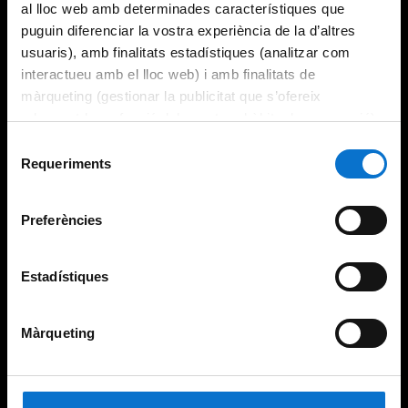
al lloc web amb determinades característiques que
puguin diferenciar la vostra experiència de la d’altres
usuaris), amb finalitats estadístiques (analitzar com
interactueu amb el lloc web) i amb finalitats de
màrqueting (gestionar la publicitat que s’ofereix
adequant-la en funció dels vostres hàbits de navegació).
Per obtenir més informació sobre les galetes podeu
Selecció
consultar la
Política de galetes del lloc web de la
Requeriments
de
Universitat de Barcelona
.
consentiment
Preferències
Estadístiques
Màrqueting