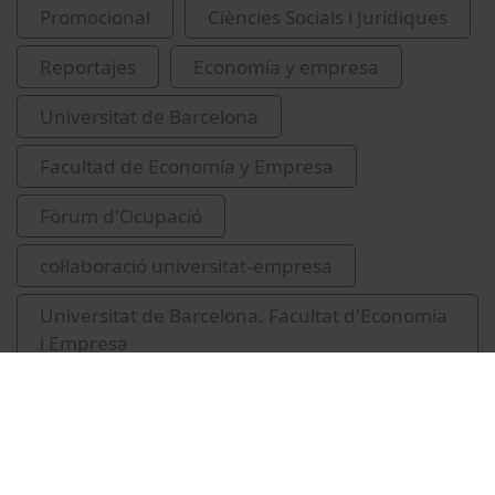
Promocional
Ciències Socials i Jurídiques
Reportajes
Economía y empresa
Universitat de Barcelona
Facultad de Economía y Empresa
Fòrum d'Ocupació
col·laboració universitat-empresa
Universitat de Barcelona. Facultat d'Economia
i Empresa
2012
Poblet Farrés, M. Cristina
Herrero, Irena
Palacios, Anais
Jordi Serra