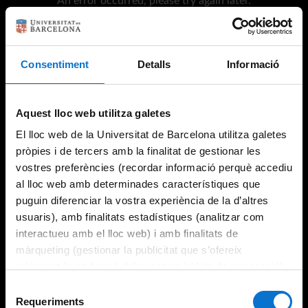
An error occurred, please try again later.
Consentiment
Detalls
Informació
Try again
Aquest lloc web utilitza galetes
El lloc web de la Universitat de Barcelona utilitza galetes
pròpies i de tercers amb la finalitat de gestionar les
vostres preferències (recordar informació perquè accediu
al lloc web amb determinades característiques que
puguin diferenciar la vostra experiència de la d’altres
usuaris), amb finalitats estadístiques (analitzar com
interactueu amb el lloc web) i amb finalitats de
màrqueting (gestionar la publicitat que s’ofereix
adequant-la en funció dels vostres hàbits de navegació).
Per obtenir més informació sobre les galetes podeu
Selecció
consultar la
Política de galetes del lloc web de la
Requeriments
de