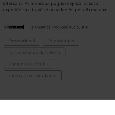
intercanvi Àsia-Europa puguin explicar la seva
experiència a través d'un vídeo fet per ells mateixos.
© Unitat de Producció Audiovisual
Promocional
Reportatges
Universitat de Barcelona
comunitats virtuals
intercanvi d'estudiants