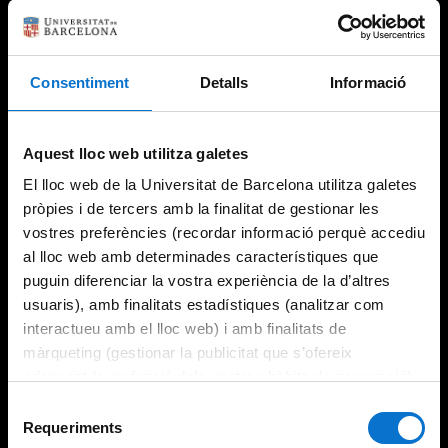
Consentiment
Detalls
Informació
Try again
Aquest lloc web utilitza galetes
El lloc web de la Universitat de Barcelona utilitza galetes
pròpies i de tercers amb la finalitat de gestionar les
vostres preferències (recordar informació perquè accediu
al lloc web amb determinades característiques que
puguin diferenciar la vostra experiència de la d’altres
usuaris), amb finalitats estadístiques (analitzar com
interactueu amb el lloc web) i amb finalitats de
màrqueting (gestionar la publicitat que s’ofereix
adequant-la en funció dels vostres hàbits de navegació).
Per obtenir més informació sobre les galetes podeu
Selecció
consultar la
Política de galetes del lloc web de la
Requeriments
de