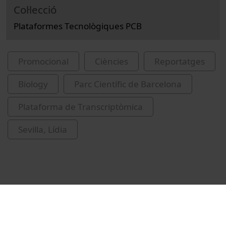
Col·lecció
Plataformes Tecnològiques PCB
Promocional
Ciències
Reportatges
Biology
Parc Científic de Barcelona
Plataforma de Transcriptòmica
Sevilla, Lídia
Related videos