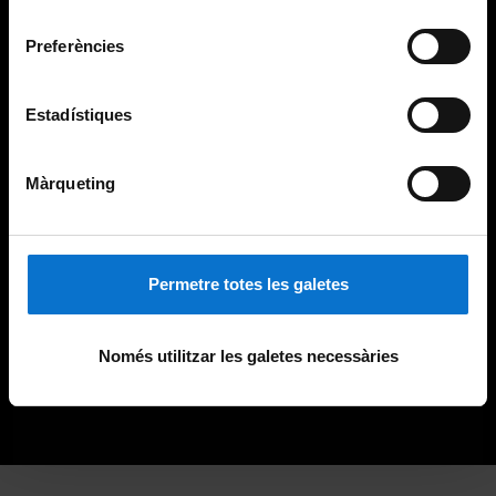
Universitat de Barcelona
.
consentiment
Preferències
Estadístiques
Màrqueting
Permetre totes les galetes
Només utilitzar les galetes necessàries